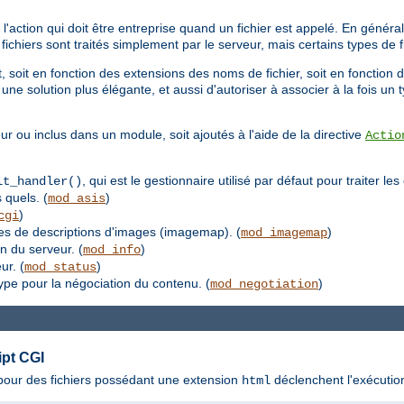
'action qui doit être entreprise quand un fichier est appelé. En général,
s fichiers sont traités simplement par le serveur, mais certains types de
 soit en fonction des extensions des noms de fichier, soit en fonction d
une solution plus élégante, et aussi d'autoriser à associer à la fois un
ur ou inclus dans un module, soit ajoutés à l'aide de la directive
Actio
, qui est le gestionnaire utilisé par défaut pour traiter le
lt_handler()
 quels. (
)
mod_asis
)
cgi
les de descriptions d'images (imagemap). (
)
mod_imagemap
on du serveur. (
)
mod_info
ur. (
)
mod_status
type pour la négociation du contenu. (
)
mod_negotiation
ipt CGI
s pour des fichiers possédant une extension
déclenchent l'exécutio
html