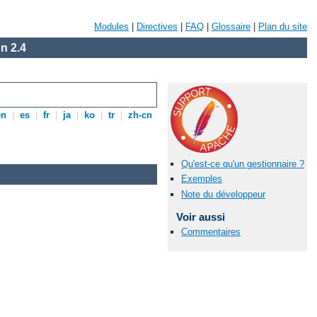
Modules
|
Directives
|
FAQ
|
Glossaire
|
Plan du site
n 2.4
en
|
es
|
fr
|
ja
|
ko
|
tr
|
zh-cn
Qu'est-ce qu'un gestionnaire ?
Exemples
Note du développeur
Voir aussi
Commentaires