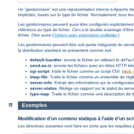
Un "gestionnaire" est une représentation interne à Apache de l
implicites, basés sur le type du fichier. Normalement, tous le
Les gestionnaires peuvent aussi être configurés explicitement,
référence au type de fichier. Ceci a le double avantage d'être 
fichier. (Voir aussi
Fichiers avec extensions multiples
.)
Les gestionnaires peuvent être soit partie intégrante du serve
la distribution standard se présentent comme suit :
default-handler
: envoie le fichier en utilisant le
defau
send-as-is
: envoie les fichiers avec en-têtes HTTP tels
cgi-script
: traite le fichier comme un script CGI. (
mod_
imap-file
: Traite le fichier comme un ensemble de règ
server-info
: Extrait des informations sur la configurati
server-status
: Rédige un rapport sur le statut du serve
type-map
: Traite le fichier comme une description de 
Exemples
Modification d'un contenu statique à l'aide d'un scr
Les directives suivantes vont faire en sorte que les requête