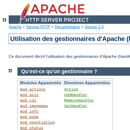
Apache
>
Serveur HTTP
>
Documentation
>
Version 2.4
Utilisation des gestionnaires d'Apache (
Ce document décrit l'utilisation des gestionnaires d'Apache (handl
Qu'est-ce qu'un gestionnaire ?
Modules Apparentés
Directives Apparentées
mod_actions
Action
mod_asis
AddHandler
mod_cgi
RemoveHandler
mod_imagemap
SetHandler
mod_info
mod_mime
mod_negotiation
mod_status