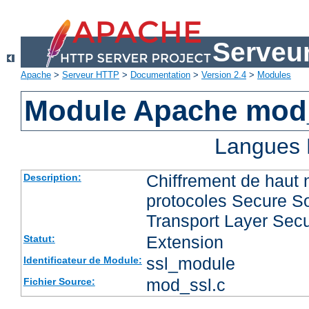
Serveu
Apache
>
Serveur HTTP
>
Documentation
>
Version 2.4
>
Modules
Module Apache mod
Langues 
Chiffrement de haut 
Description:
protocoles Secure So
Transport Layer Secu
Extension
Statut:
ssl_module
Identificateur de Module:
mod_ssl.c
Fichier Source: