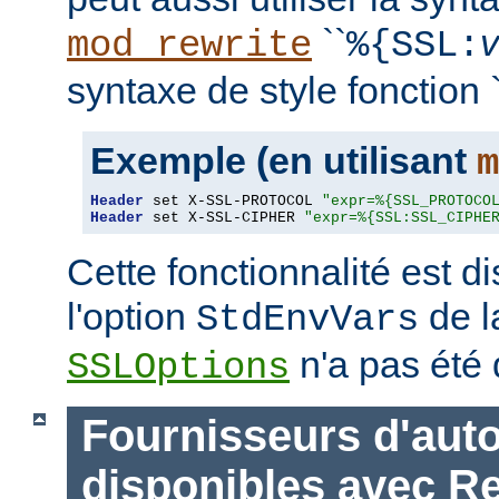
``
mod_rewrite
%{SSL:
syntaxe de style fonction `
Exemple (en utilisant
m
Header
 set X-SSL-PROTOCOL 
"expr=%{SSL_PROTOCO
Header
 set X-SSL-CIPHER 
"expr=%{SSL:SSL_CIPHE
Cette fonctionnalité est 
l'option
de l
StdEnvVars
n'a pas été 
SSLOptions
Fournisseurs d'auto
disponibles avec R