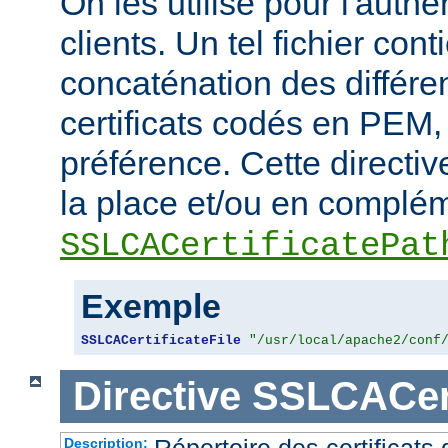
On les utilise pour l'authe
clients. Un tel fichier cont
concaténation des différen
certificats codés en PEM,
préférence. Cette directive
la place et/ou en complém
SSLCACertificatePat
Exemple
SSLCACertificateFile
"/usr/local/apache2/conf
Directive
SSLCACert
Répertoire des certificat
Description: