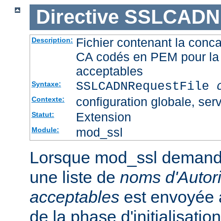
Directive
SSLCADNR
Fichier contenant la conca
Description:
CA codés en PEM pour la 
acceptables
SSLCADNRequestFile
Syntaxe:
configuration globale, serv
Contexte:
Extension
Statut:
mod_ssl
Module:
Lorsque mod_ssl demande u
une liste de
noms d'Autori
acceptables
est envoyée a
de la phase d'initialisati