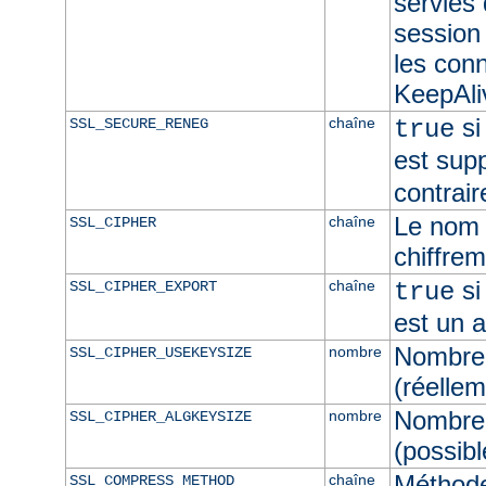
servies
session 
les con
KeepAliv
si
chaîne
SSL_SECURE_RENEG
true
est sup
contrair
Le nom 
chaîne
SSL_CIPHER
chiffre
si
chaîne
SSL_CIPHER_EXPORT
true
est un 
Nombre 
nombre
SSL_CIPHER_USEKEYSIZE
(réellem
Nombre 
nombre
SSL_CIPHER_ALGKEYSIZE
(possibl
Méthod
chaîne
SSL_COMPRESS_METHOD