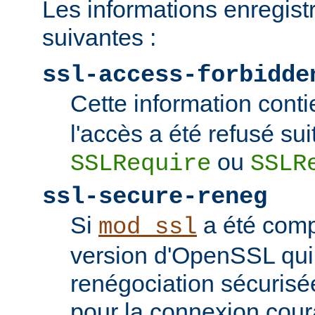
Les informations enregist
suivantes :
ssl-access-forbidde
Cette information conti
l'accès a été refusé sui
ou
SSLRequire
SSLR
ssl-secure-reneg
Si
a été comp
mod_ssl
version d'OpenSSL qui
renégociation sécurisée
pour la connexion couran