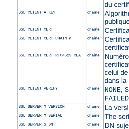
du certif
Algorith
chaîne
SSL_CLIENT_A_KEY
publique
Certific
chaîne
SSL_CLIENT_CERT
Certific
n
chaîne
SSL_CLIENT_CERT_CHAIN_
certific
Numéro 
chaîne
SSL_CLIENT_CERT_RFC4523_CEA
certific
celui de
dans l
,
chaîne
SSL_CLIENT_VERIFY
NONE
S
FAILED
La versi
chaîne
SSL_SERVER_M_VERSION
The seri
chaîne
SSL_SERVER_M_SERIAL
DN sujet
chaîne
SSL_SERVER_S_DN