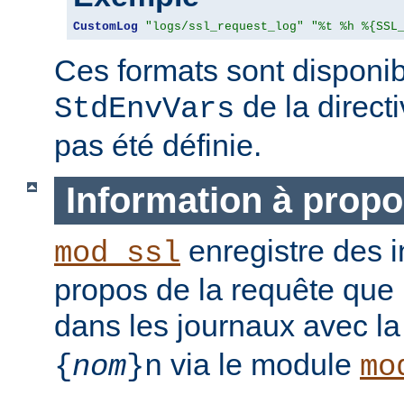
CustomLog
"logs/ssl_request_log"
"%t %h %{SSL
Ces formats sont disponib
de la direct
StdEnvVars
pas été définie.
Information à propo
enregistre des i
mod_ssl
propos de la requête que l
dans les journaux avec l
via le module
{
nom
}n
mo