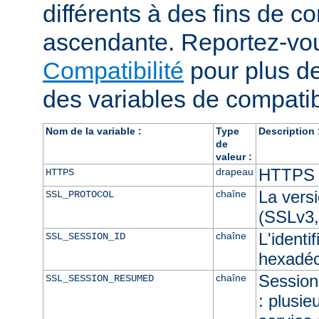
différents à des fins de co
ascendante. Reportez-vou
Compatibilité
pour plus de
des variables de compatibi
Nom de la variable :
Type
Description 
de
valeur :
HTTPS e
drapeau
HTTPS
La vers
chaîne
SSL_PROTOCOL
(SSLv3,
L'identi
chaîne
SSL_SESSION_ID
hexadéc
Session 
chaîne
SSL_SESSION_RESUMED
: plusie