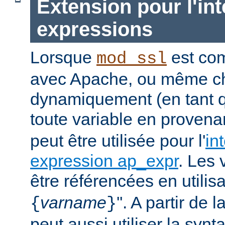
Extension pour l'int
expressions
Lorsque
est com
mod_ssl
avec Apache, ou même c
dynamiquement (en tant 
toute
variable
en provena
peut être utilisée pour l'
in
expression ap_expr
. Les 
être référencées en utilisa
varname
''. A partir de 
{
}
peut aussi utiliser la synt