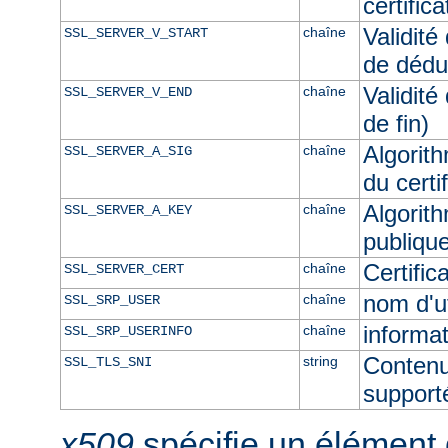
certific
Validité
chaîne
SSL_SERVER_V_START
de dédu
Validité
chaîne
SSL_SERVER_V_END
de fin)
Algorith
chaîne
SSL_SERVER_A_SIG
du certi
Algorith
chaîne
SSL_SERVER_A_KEY
publique
Certifi
chaîne
SSL_SERVER_CERT
nom d'u
chaîne
SSL_SRP_USER
informat
chaîne
SSL_SRP_USERINFO
Contenu
string
SSL_TLS_SNI
supporté
x509
spécifie un élément