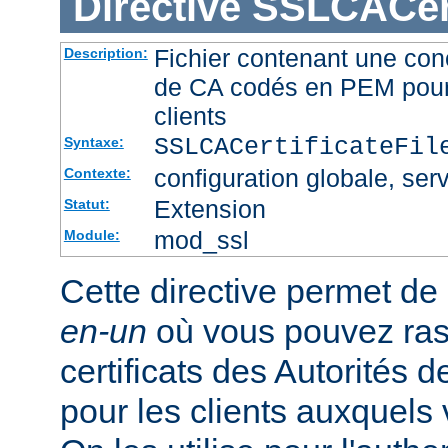
Directive
SSLCACert
Fichier contenant une conc
Description:
de CA codés en PEM pour l
clients
SSLCACertificateFi
Syntaxe:
configuration globale, serv
Contexte:
Extension
Statut:
mod_ssl
Module:
Cette directive permet de d
en-un
où vous pouvez ras
certificats des Autorités d
pour les clients auxquels 