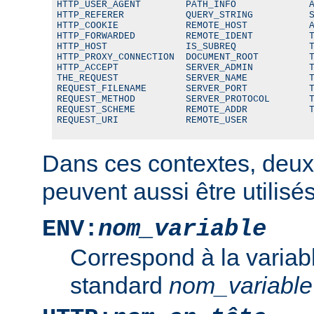
HTTP_USER_AGENT        PATH_INFO             A
HTTP_REFERER           QUERY_STRING          S
HTTP_COOKIE            REMOTE_HOST           A
HTTP_FORWARDED         REMOTE_IDENT          T
HTTP_HOST              IS_SUBREQ             T
HTTP_PROXY_CONNECTION  DOCUMENT_ROOT         T
HTTP_ACCEPT            SERVER_ADMIN          T
THE_REQUEST            SERVER_NAME           T
REQUEST_FILENAME       SERVER_PORT           T
REQUEST_METHOD         SERVER_PROTOCOL       T
REQUEST_SCHEME         REMOTE_ADDR           T
REQUEST_URI            REMOTE_USER
Dans ces contextes, deux
peuvent aussi être utilisés
ENV:
nom_variable
Correspond à la variab
standard
nom_variable