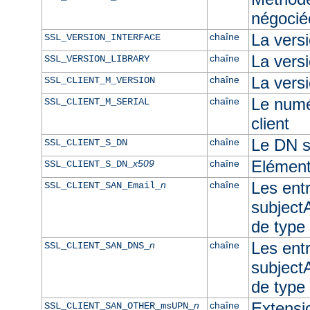
négocié
La vers
chaîne
SSL_VERSION_INTERFACE
La ver
chaîne
SSL_VERSION_LIBRARY
La versi
chaîne
SSL_CLIENT_M_VERSION
Le numér
chaîne
SSL_CLIENT_M_SERIAL
client
Le DN su
chaîne
SSL_CLIENT_S_DN
Elément
x509
chaîne
SSL_CLIENT_S_DN_
Les ent
n
chaîne
SSL_CLIENT_SAN_Email_
subjectA
de type
Les ent
n
chaîne
SSL_CLIENT_SAN_DNS_
subjectA
de typ
Extensi
n
chaîne
SSL_CLIENT_SAN_OTHER_msUPN_