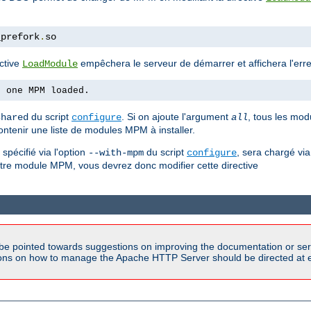
_prefork
.
so
ctive
empêchera le serveur de démarrer et affichera l'erre
LoadModule
n one MPM loaded.
du script
. Si on ajoute l'argument
, tous les mod
shared
configure
all
ontenir une liste de modules MPM à installer.
pécifié via l'option
du script
, sera chargé via
--with-mpm
configure
autre module MPM, vous devrez donc modifier cette directive
be pointed towards suggestions on improving the documentation or ser
tions on how to manage the Apache HTTP Server should be directed at e