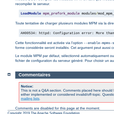
recompiler le serveur.
LoadModule
mpm_prefork_module
 modules
/
mod_mpm
Toute tentative de charger plusieurs modules MPM via la dire
AH00534: httpd: Configuration error: More tha
Cette fonctionnalité est activée via l'option
--enable-mpms-
forme considérée seront installés. Cet argument peut aussi c
Le module MPM par défaut, sélectionné automatiquement ou s
fichier de configuration du serveur généré. Pour choisir un 
Commentaires
Notice:
This is not a Q&A section. Comments placed here should 
either implemented or considered invalid/off-topic. Ques
mailing lists
.
Comments are disabled for this page at the moment.
Copyright 2019 The Apache Software Foundation.