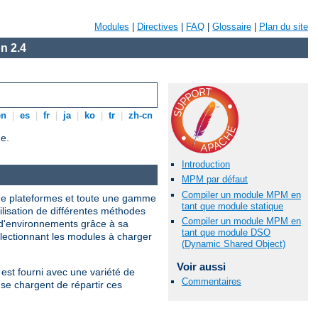
Modules
|
Directives
|
FAQ
|
Glossaire
|
Plan du site
n 2.4
en
|
es
|
fr
|
ja
|
ko
|
tr
|
zh-cn
e.
Introduction
MPM par défaut
Compiler un module MPM en
 de plateformes et toute une gamme
tant que module statique
tilisation de différentes méthodes
Compiler un module MPM en
 d'environnements grâce à sa
tant que module DSO
électionnant les modules à charger
(Dynamic Shared Object)
Voir aussi
est fourni avec une variété de
Commentaires
se chargent de répartir ces