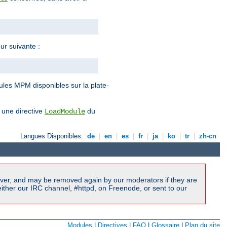
ur suivante :
ules MPM disponibles sur la plate-
 une directive
du
LoadModule
Langues Disponibles:
de
|
en
|
es
|
fr
|
ja
|
ko
|
tr
|
zh-cn
ver, and may be removed again by our moderators if they are
ither our IRC channel, #httpd, on Freenode, or sent to our
Modules
|
Directives
|
FAQ
|
Glossaire
|
Plan du site