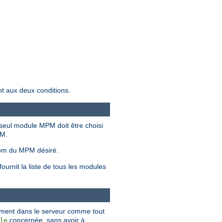
nt aux deux conditions.
seul module MPM doit être choisi
PM.
om du MPM désiré.
urnit la liste de tous les modules
ement dans le serveur comme tout
concernée, sans avoir à
le