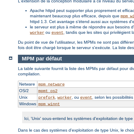
L'extension de la conception modulaire à ce niveau du serve
Apache httpd peut supporter plus proprement et efficac
maintenant beaucoup plus efficace, depuis que
mpm_w
httpd 1.3. Cet avantage s'étend aussi aux systèmes d'
le serveur est plus à même de répondre aux besoins d'un
ou
, tandis que les sites qui privilégien
worker
event
Du point de vue de l'utilisateur, les MPMs ne sont pas différ
fois doit être chargé lorsque le serveur s'exécute. La liste 
MPM par défaut
La table suivante fournit la liste des MPMs par défaut pour div
compilation.
Netware
mpm_netware
OS/2
mpmt_os2
Unix
,
, ou
, selon les possibilité
prefork
worker
event
Windows
mpm_winnt
Ici, 'Unix' sous-entend les systèmes d'exploitation de typ
Dans le cas des systèmes d'exploitation de type Unix, le choi