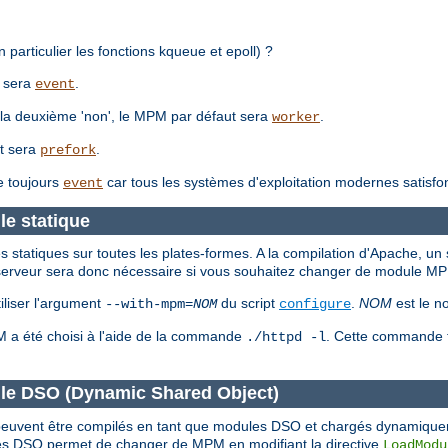
 particulier les fonctions kqueue et epoll) ?
t sera
.
event
 à la deuxième 'non', le MPM par défaut sera
.
worker
ut sera
.
prefork
e toujours
car tous les systèmes d'exploitation modernes satisfo
event
e statique
tatiques sur toutes les plates-formes. A la compilation d'Apache, un 
du serveur sera donc nécessaire si vous souhaitez changer de module M
liser l'argument
du script
.
NOM
est le n
--with-mpm=
NOM
configure
PM a été choisi à l'aide de la commande
. Cette commande fo
./httpd -l
le DSO (Dynamic Shared Object)
M peuvent être compilés en tant que modules DSO et chargés dynamiqu
s DSO permet de changer de MPM en modifiant la directive
LoadModu