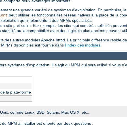
ur comporte deux avantages importants :
ement une grande variété de systèmes d'exploitation. En particulier, l
peut utiliser les fonctionnalités réseau natives à la place de la c
innt
exploitation qui implémentent des MPMs spécialisés.
 site particulier. Par exemple, les sites qui sont très sollicités peuv
t la stabilité ou la compatibilité avec des logiciels plus anciens peuvent
ents des autres modules Apache httpd. La principale différence réside da
des MPMs disponibles est fournie dans
l'index des modules
.
ers systèmes d'exploitation. Il s'agit du MPM qui sera utilisé si vous n'
s de la plate-forme
e Unix, comme Linux, BSD, Solaris, Mac OS X, etc...
x du MPM à installer est orienté par deux questions :