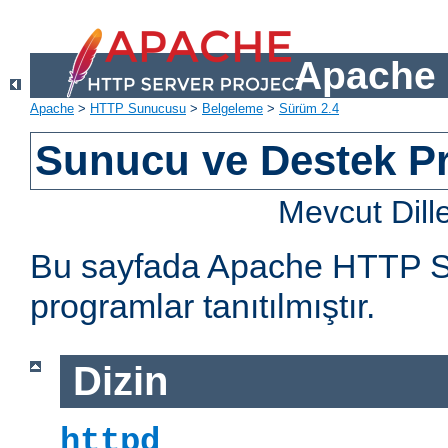
Apache 
Apache
>
HTTP Sunucusu
>
Belgeleme
>
Sürüm 2.4
Sunucu ve Destek Pr
Mevcut Dill
Bu sayfada Apache HTTP Sun
programlar tanıtılmıştır.
Dizin
httpd