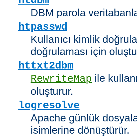
htdbm
DBM parola veritabanlar
htpasswd
Kullanıcı kimlik doğrul
doğrulaması için oluştu
httxt2dbm
ile kulla
RewriteMap
oluşturur.
logresolve
Apache günlük dosyalar
isimlerine dönüştürür.