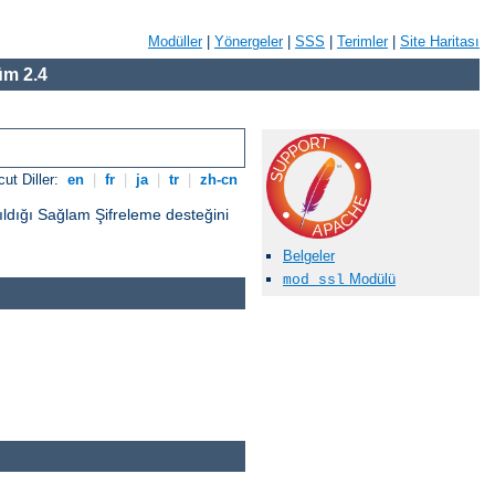
Modüller
|
Yönergeler
|
SSS
|
Terimler
|
Site Haritası
m 2.4
ut Diller:
en
|
fr
|
ja
|
tr
|
zh-cn
ıldığı Sağlam Şifreleme desteğini
Belgeler
Modülü
mod_ssl