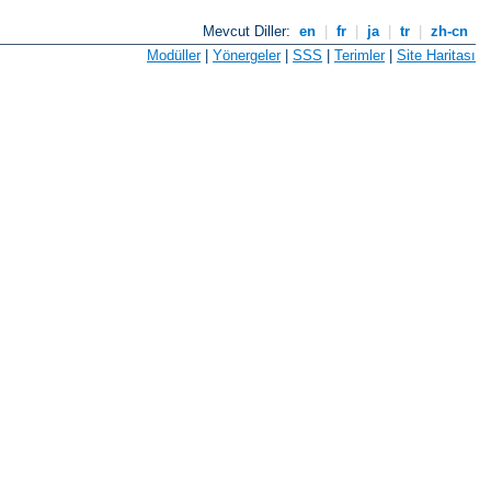
Mevcut Diller:
en
|
fr
|
ja
|
tr
|
zh-cn
Modüller
|
Yönergeler
|
SSS
|
Terimler
|
Site Haritası