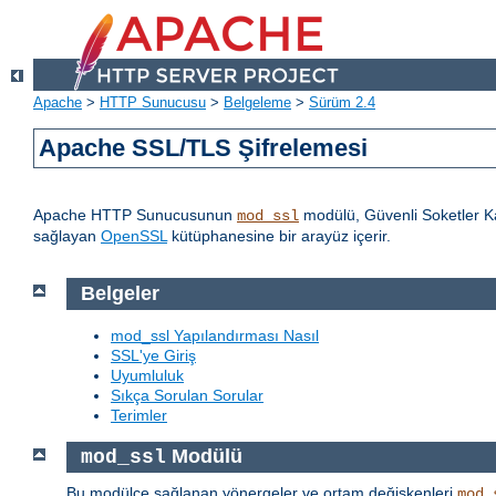
Apache
>
HTTP Sunucusu
>
Belgeleme
>
Sürüm 2.4
Apache SSL/TLS Şifrelemesi
Apache HTTP Sunucusunun
modülü, Güvenli Soketler Ka
mod_ssl
sağlayan
OpenSSL
kütüphanesine bir arayüz içerir.
Belgeler
mod_ssl Yapılandırması Nasıl
SSL'ye Giriş
Uyumluluk
Sıkça Sorulan Sorular
Terimler
Modülü
mod_ssl
Bu modülce sağlanan yönergeler ve ortam değişkenleri
mod_