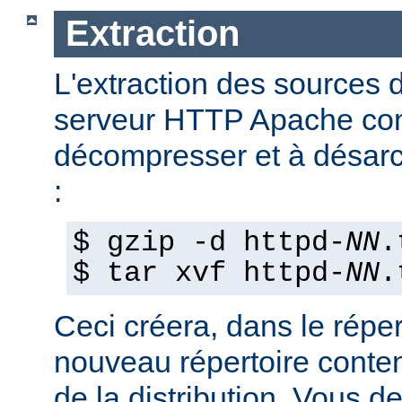
Extraction
L'extraction des sources d
serveur HTTP Apache con
décompresser et à désarch
:
$ gzip -d httpd-
NN
.
$ tar xvf httpd-
NN
.
Ceci créera, dans le réper
nouveau répertoire conte
de la distribution. Vous d