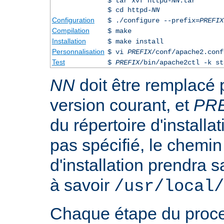
$ tar xvf httpd-
NN
.tar
$ cd httpd-
NN
Configuration
$ ./configure --prefix=
PREFIX
Compilation
$ make
Installation
$ make install
Personnalisation
$ vi
PREFIX
/conf/apache2.conf
Test
$
PREFIX
/bin/apache2ctl -k st
NN
doit être remplacé 
version courant, et
PR
du répertoire d'installa
pas spécifié, le chemin
d'installation prendra s
à savoir
/usr/local/
Chaque étape du proce