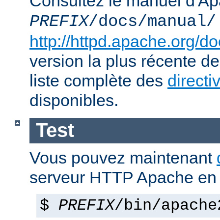
Consultez le manuel d'Ap
PREFIX
/docs/manual/
http://httpd.apache.org/do
version la plus récente de
liste complète des
directi
disponibles.
Test
Vous pouvez maintenant
serveur HTTP Apache en 
$
PREFIX
/bin/apache