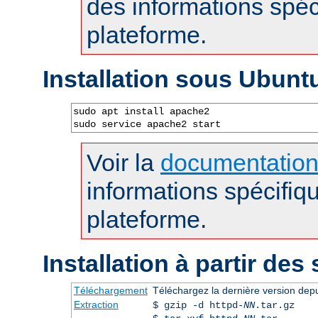
des informations spéc
plateforme.
Installation sous Ubunt
sudo apt install apache2

sudo service apache2 start
Voir la
documentatio
informations spécifiq
plateforme.
Installation à partir des
Téléchargement
Téléchargez la dernière version dep
Extraction
$ gzip -d httpd-
NN
.tar.gz