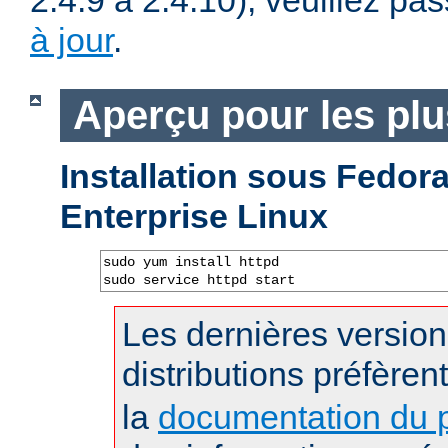
2.4.9 à 2.4.10), veuillez pa
à jour
.
Aperçu pour les pl
Installation sous Fedo
Enterprise Linux
sudo yum install httpd

sudo service httpd start
Les dernières versio
distributions préfèren
la
documentation du p