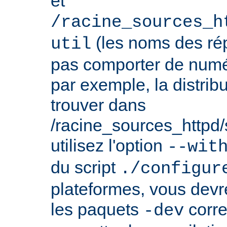
et
/racine_sources_h
(les noms des rép
util
pas comporter de numé
par exemple, la distrib
trouver dans
/racine_sources_httpd/sr
utilisez l'option
--wit
du script
./configur
plateformes, vous devre
les paquets
corre
-dev