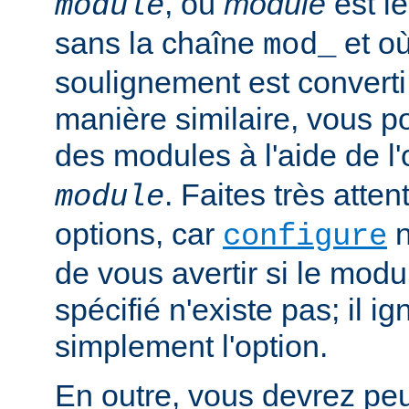
, où
module
est l
module
sans la chaîne
et où
mod_
soulignement est converti 
manière similaire, vous p
des modules à l'aide de l
. Faites très atten
module
options, car
n
configure
de vous avertir si le mod
spécifié n'existe pas; il ig
simplement l'option.
En outre, vous devrez peut