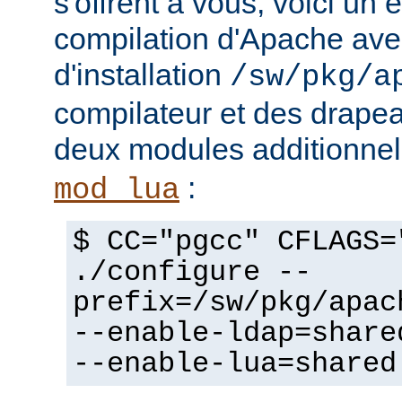
s'offrent à vous, voici un
compilation d'Apache avec
d'installation
/sw/pkg/a
compilateur et des drapeau
deux modules additionne
:
mod_lua
$ CC="pgcc" CFLAGS=
./configure --
prefix=/sw/pkg/apac
--enable-ldap=share
--enable-lua=shared