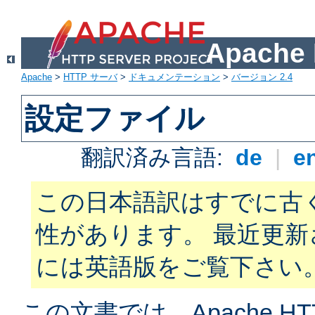
Apach
Apache
>
HTTP サーバ
>
ドキュメンテーション
>
バージョン 2.4
設定ファイル
翻訳済み言語:
de
|
e
この日本語訳はすでに古
性があります。 最近更
には英語版をご覧下さい
この文書では、Apache H