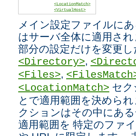
<LocationMatch>
<VirtualHost>
メイン設定ファイルにあ
はサーバ全体に適用され
部分の設定だけを変更し
,
<Directory>
<Direct
,
<Files>
<FilesMatch
セク
<LocationMatch>
とで適用範囲を決められ
クションはその中にある
適用範囲を 特定のファ