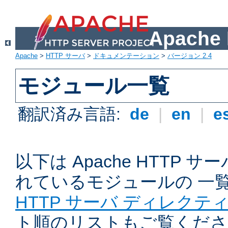
Apach
Apache
>
HTTP サーバ
>
ドキュメンテーション
>
バージョン 2.4
モジュール一覧
翻訳済み言語:
de
|
en
|
e
以下は Apache HTTP
れているモジュールの 一
HTTP サーバ ディレクテ
ト順のリストもご覧くださ