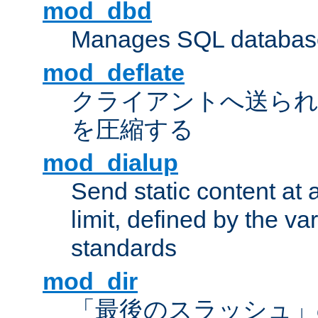
mod_dbd
Manages SQL database
mod_deflate
クライアントへ送ら
を圧縮する
mod_dialup
Send static content at 
limit, defined by the v
standards
mod_dir
「最後のスラッシュ」