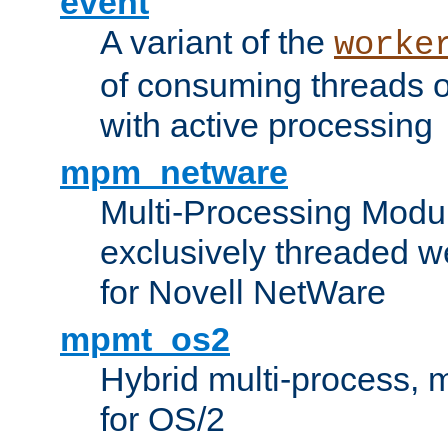
event
A variant of the
worke
of consuming threads o
with active processing
mpm_netware
Multi-Processing Modu
exclusively threaded w
for Novell NetWare
mpmt_os2
Hybrid multi-process,
for OS/2