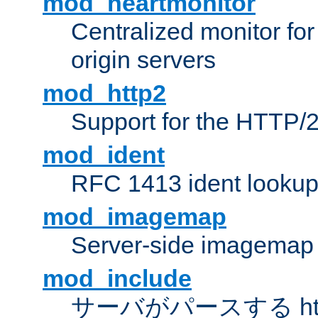
mod_heartmonitor
Centralized monitor fo
origin servers
mod_http2
Support for the HTTP/2
mod_ident
RFC 1413 ident looku
mod_imagemap
Server-side imagemap
mod_include
サーバがパースする ht