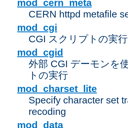
mod_cern_meta
CERN httpd metafile s
mod_cgi
CGI スクリプトの実行
mod_cgid
外部 CGI デーモンを使
トの実行
mod_charset_lite
Specify character set tr
recoding
mod_data