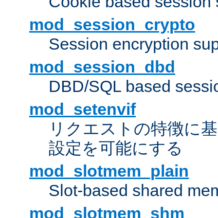
Cookie based session 
mod_session_crypto
Session encryption sup
mod_session_dbd
DBD/SQL based sessio
mod_setenvif
リクエストの特徴に基
設定を可能にする
mod_slotmem_plain
Slot-based shared mem
mod_slotmem_shm