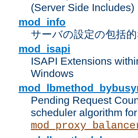
(Server Side Includes)
mod_info
サーバの設定の包括的
mod_isapi
ISAPI Extensions withi
Windows
mod_lbmethod_bybusy
Pending Request Count
scheduler algorithm for
mod_proxy_balance