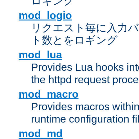
ロギング
mod_logio
リクエスト毎に入力バ
ト数とをロギング
mod_lua
Provides Lua hooks into
the httpd request proc
mod_macro
Provides macros withi
runtime configuration fi
mod_md