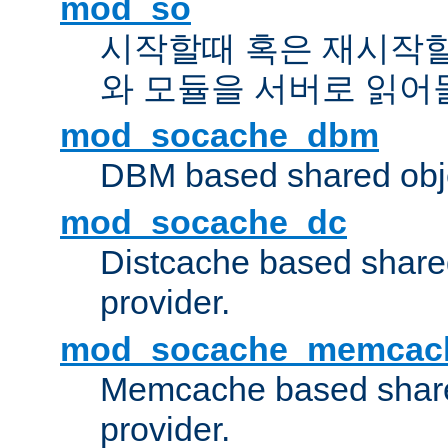
mod_so
시작할때 혹은 재시작
와 모듈을 서버로 읽어
mod_socache_dbm
DBM based shared obje
mod_socache_dc
Distcache based share
provider.
mod_socache_memcac
Memcache based share
provider.