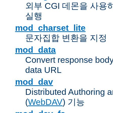
외부 CGI 데몬을 사용
실행
mod_charset_lite
문자집합 변환을 지정
mod_data
Convert response bod
data URL
mod_dav
Distributed Authoring 
(
WebDAV
) 기능