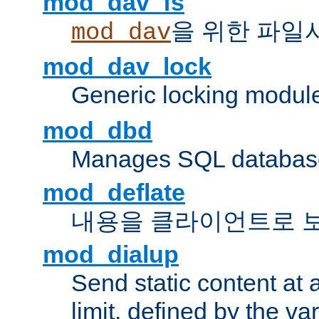
mod_dav_fs
을 위한 파일
mod_dav
mod_dav_lock
Generic locking modul
mod_dbd
Manages SQL database
mod_deflate
내용을 클라이언트로 
mod_dialup
Send static content at 
limit, defined by the v