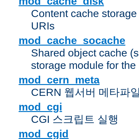
mod_cache_disk
Content cache storage
URIs
mod_cache_socache
Shared object cache (
storage module for the 
mod_cern_meta
CERN 웹서버 메타파
mod_cgi
CGI 스크립트 실행
mod_cgid