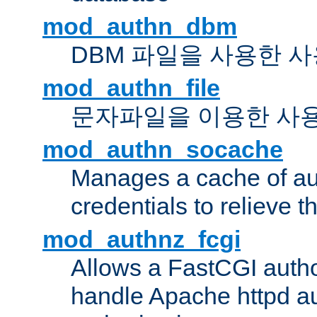
mod_authn_dbm
DBM 파일을 사용한 
mod_authn_file
문자파일을 이용한 사
mod_authn_socache
Manages a cache of au
credentials to relieve 
mod_authnz_fcgi
Allows a FastCGI author
handle Apache httpd au