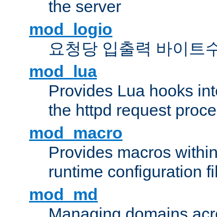
the server
mod_logio
요청당 입출력 바이트
mod_lua
Provides Lua hooks into
the httpd request proc
mod_macro
Provides macros withi
runtime configuration fi
mod_md
Managing domains acros