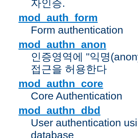
자인증.
mod_auth_form
Form authentication
mod_authn_anon
인증영역에 "익명(anon
접근을 허용한다
mod_authn_core
Core Authentication
mod_authn_dbd
User authentication u
database