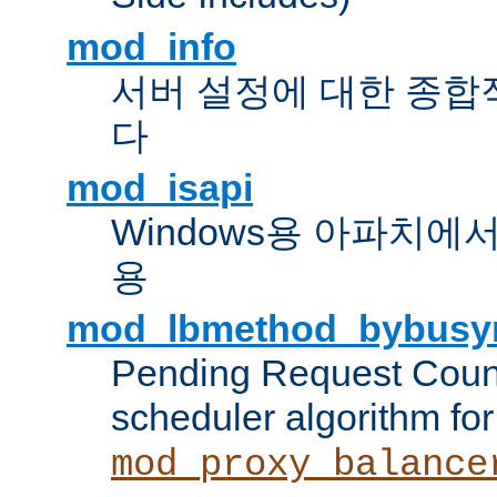
mod_info
서버 설정에 대한 종합
다
mod_isapi
Windows용 아파치에서 IS
용
mod_lbmethod_bybusy
Pending Request Count
scheduler algorithm for
mod_proxy_balance