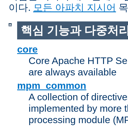
이다.
모든 아파치 지시어
목
핵심 기능과 다중처리
core
Core Apache HTTP Serv
are always available
mpm_common
A collection of directive
implemented by more t
processing module (M