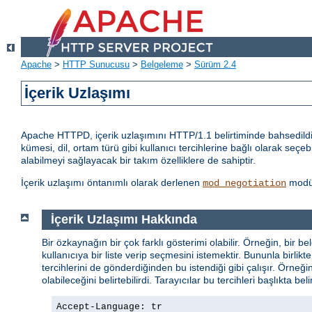
Apache
>
HTTP Sunucusu
>
Belgeleme
>
Sürüm 2.4
İçerik Uzlaşımı
Apache HTTPD, içerik uzlaşımını HTTP/1.1 belirtiminde bahsedildiği
kümesi, dil, ortam türü gibi kullanıcı tercihlerine bağlı olarak seçeb
alabilmeyi sağlayacak bir takım özelliklere de sahiptir.
İçerik uzlaşımı öntanımlı olarak derlenen
modül
mod_negotiation
İçerik Uzlaşımı Hakkında
Bir özkaynağın bir çok farklı gösterimi olabilir. Örneğin, bir be
kullanıcıya bir liste verip seçmesini istemektir. Bununla birl
tercihlerini de gönderdiğinden bu istendiği gibi çalışır. Örneği
olabileceğini belirtebilirdi. Tarayıcılar bu tercihleri başlıkta bel
Accept-Language: tr