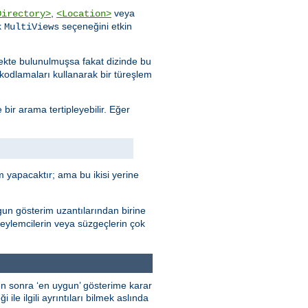
,
veya
Directory>
<Location>
k
seçeneğini etkin
MultiViews
stekte bulunulmuşsa fakat dizinde bu
e kodlamaları kullanarak bir türeşlem
 bir arama tertipleyebilir. Eğer
 yapacaktır; ama bu ikisi yerine
gun gösterim uzantılarından birine
 eylemcilerin veya süzgeçlerin çok
kten sonra ‘en uygun’ gösterime karar
ile ilgili ayrıntıları bilmek aslında