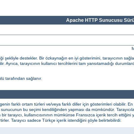
Apache HTTP Sunucusu Sürü
M
 şekliyle destekler. Bir özkaynağın en iyi gösterimini, tarayıcının sağl
ilir. Ayrıca, tarayıcının kullanıcı tercihlerini tam yansıtamadığı durumlard
ü tarafından sağlanır.
lgenin farklı ortam türleri ve/veya farklı diller için gösterimleri olabilir
ikte sunucunun bu seçimi kendiliğinden yapması da mümkündür. Tarayıcılar 
n bir tarayıcı, kullanıcısınının mümkünse Fransızca içerik tercih ettiğini 
irtirler. Tarayıcı sadece Türkçe içerik istendiğini şöyle belirtebilirdi: