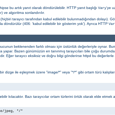
hipse bu artık yanıt olarak döndürülebilir. HTTP yanıt başlığı
’ye u
Vary
) ve algoritma sonlandırılır.
(hiçbiri tarayıcı tarafından kabul edilebilir bulunmadığından dolayı). 
la döndürülür (406: ‘kabul edilebilir bir gösterim yok’). Ayrıca HTTP
Var
nucunun beklenenden farklı olması için üstünlük değerleriyle oynar. B
yla yapar. Bazen günümüzün en tanınmış tarayıcıları bile çoğu durumda 
ir. Eğer tarayıcı eksiksiz ve doğru bilgi gönderirse httpd bu değerlerl
* bir dizge ile eşleşmek üzere "image/*" veya "*/*" gibi ortam türü kalıpları
lebilir kılacaktır. Bazı tarayıcılar ortam türlerini örtük olarak elde etmek
ge/jpeg, */*