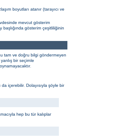
zlaşım boyutları atanır (tarayıcı ve
Gövdesinde mevcut gösterim
başlığında gösterim çeşitliliğinin
y
unu tam ve doğru bilgi göndermeyen
yanlış bir seçimle
e oynamayacaktır.
 da içerebilir. Dolayısıyla şöyle bir
 amacıyla hep bu tür kalıplar