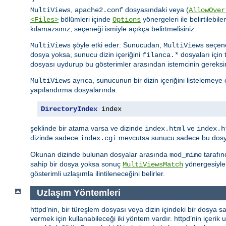
,
dosyasındaki veya (
MultiViews
apache2.conf
AllowOver
bölümleri içinde
yönergeleri ile belirtilebile
<Files>
Options
kılamazsınız; seçeneği ismiyle açıkça belirtmelisiniz.
şöyle etki eder: Sunucudan,
seçene
MultiViews
MultiViews
dosya yoksa, sunucu dizin içeriğini
dosyaları için 
filanca.*
dosyası uydurup bu gösterimler arasından istemcinin gereksi
ayrıca, sunucunun bir dizin içeriğini listelemeye
MultiViews
yapılandırma dosyalarında
DirectoryIndex
 index
şeklinde bir atama varsa ve dizinde
ve
index.html
index.h
dizinde sadece
mevcutsa sunucu sadece bu dosyay
index.cgi
Okunan dizinde bulunan dosyalar arasında
tarafın
mod_mime
sahip bir dosya yoksa sonuç
yönergesiyle 
MultiViewsMatch
gösterimli uzlaşımla ilintileneceğini belirler.
Uzlaşım Yöntemleri
httpd’nin, bir türeşlem dosyası veya dizin içindeki bir dosya sa
vermek için kullanabileceği iki yöntem vardır. httpd’nin içerik uz