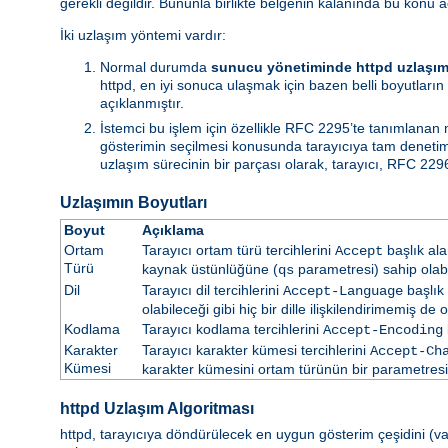
gerekli değildir. Bununla birlikte belgenin kalanında bu konu a
İki uzlaşım yöntemi vardır:
Normal durumda
sunucu yönetiminde httpd uzlaşım
httpd, en iyi sonuca ulaşmak için bazen belli boyutların 
açıklanmıştır.
İstemci bu işlem için özellikle RFC 2295’te tanımlanan
gösterimin seçilmesi konusunda tarayıcıya tam denetim i
uzlaşım sürecinin bir parçası olarak, tarayıcı, RFC 2296
Uzlaşımın Boyutları
Boyut
Açıklama
Ortam
Tarayıcı ortam türü tercihlerini
başlık ala
Accept
Türü
kaynak üstünlüğüne (
parametresi) sahip olabil
qs
Dil
Tarayıcı dil tercihlerini
başlık 
Accept-Language
olabileceği gibi hiç bir dille ilişkilendirimemiş de ol
Kodlama
Tarayıcı kodlama tercihlerini
Accept-Encoding
Karakter
Tarayıcı karakter kümesi tercihlerini
Accept-Ch
Kümesi
karakter kümesini ortam türünün bir parametresi ol
httpd Uzlaşım Algoritması
httpd, tarayıcıya döndürülecek en uygun gösterim çeşidini (vars