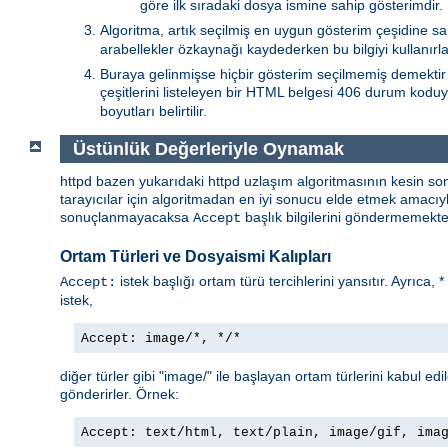
göre ilk sıradaki dosya ismine sahip gösterimdir.
Algoritma, artık seçilmiş en uygun gösterim çeşidine sa
arabellekler özkaynağı kaydederken bu bilgiyi kullanırlar
Buraya gelinmişse hiçbir gösterim seçilmemiş demektir 
çeşitlerini listeleyen bir HTML belgesi 406 durum koduy
boyutları belirtilir.
Üstünlük Değerleriyle Oynamak
httpd bazen yukarıdaki httpd uzlaşım algoritmasının kesin so
tarayıcılar için algoritmadan en iyi sonucu elde etmek amacı
sonuçlanmayacaksa
başlık bilgilerini göndermemekted
Accept
Ortam Türleri ve Dosyaismi Kalıpları
istek başlığı ortam türü tercihlerini yansıtır. Ayrıca, 
Accept:
istek,
Accept: image/*, */*
diğer türler gibi "image/" ile başlayan ortam türlerini kabul edi
gönderirler. Örnek:
Accept: text/html, text/plain, image/gif, ima