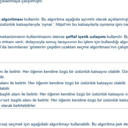
çıklanmaya çalışılmıştır.
 algoritması
kullanılır. Bu algoritma aşağıda ayrıntılı olarak açıklanmış
üstünlük katsayılarıyla ‘oynar’. httpd’nin bu katsayılarla oynama işini na
 mekanizmanın kullanılmasını isterse
şeffaf içerik uzlaşımı
kullanılır. 
mkanı verir; dolayısıyla sonuç tarayıcının bu işlem için kullandığı algo
’da tanımlanan ‘gösterim çeşidini uzaktan seçme algoritması’nın çalıştırı
nı ile belirtir. Her öğenin kendine özgü bir üstünlük katsayısı olabilir. G
ir.
alanı ile belirtir. Her öğenin kendine özgü bir üstünlük katsayısı olabilir.
abilir.
başlık alanı ile belirtir. Her öğenin kendine özgü bir üstünlük katsayısı ola
başlık alanı ile belirtir. Her öğenin kendine özgü bir üstünlük katsay
arset
arak belirtebilirler.
a) seçmek için aşağıdaki algoritmayı kullanabilir. Bu algoritma pek de ya