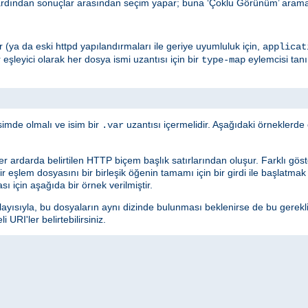
ardından sonuçlar arasından seçim yapar; buna ‘Çoklu Görünüm’ araması
edir (ya da eski httpd yapılandırmaları ile geriye uyumluluk için,
applicat
r eşleyici olarak her dosya ismi uzantısı için bir
eylemcisi tan
type-map
simde olmalı ve isim bir
uzantısı içermelidir. Aşağıdaki örneklerd
.var
ler ardarda belirtilen HTTP biçem başlık satırlarından oluşur. Farklı göster
 Bir eşlem dosyasını bir birleşik öğenin tamamı için bir girdi ile başlatma
sı için aşağıda bir örnek verilmiştir.
layısıyla, bu dosyaların aynı dizinde bulunması beklenirse de bu gerekl
URI'ler belirtebilirsiniz.