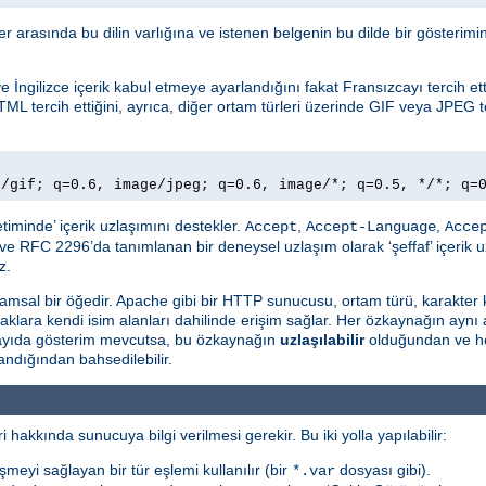
ller arasında bu dilin varlığına ve istenen belgenin bu dilde bir gösteri
İngilizce içerik kabul etmeye ayarlandığını fakat Fransızcayı tercih ettiğ
TML tercih ettiğini, ayrıca, diğer ortam türleri üzerinde GIF veya JPEG te
e/gif; q=0.6, image/jpeg; q=0.6, image/*; q=0.5, */*; q=
timinde’ içerik uzlaşımını destekler.
,
,
Accept
Accept-Language
Acce
ve RFC 2296’da tanımlanan bir deneysel uzlaşım olarak ‘şeffaf’ içerik u
z.
msal bir öğedir. Apache gibi bir HTTP sunucusu, ortam türü, karakter 
naklara kendi isim alanları dahilinde erişim sağlar. Her özkaynağın aynı
 sayıda gösterim mevcutsa, bu özkaynağın
uzlaşılabilir
olduğundan ve he
ndığından bahsedilebilir.
i hakkında sunucuya bilgi verilmesi gerekir. Bu iki yolla yapılabilir:
şmeyi sağlayan bir tür eşlemi kullanılır (bir
dosyası gibi).
*.var