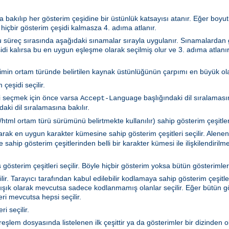
 bakılıp her gösterim çeşidine bir üstünlük katsayısı atanır. Eğer boyutla
 hiçbir gösterim çeşidi kalmasza 4. adıma atlanır.
 Bu süreç sırasında aşağıdaki sınamalar sırayla uygulanır. Sınamalarda
idi kalırsa bu en uygun eşleşme olarak seçilmiş olur ve 3. adıma atlanır
rimin ortam türünde belirtilen kaynak üstünlüğünün çarpımı en büyük olan
çeşidi seçilir.
i seçmek için önce varsa
başlığındaki dil sıralamasın
Accept-Language
aki dil sıralamasına bakılır.
tml ortam türü sürümünü belirtmekte kullanılır) sahip gösterim çeşitleri 
akarak en uygun karakter kümesine sahip gösterim çeşitleri seçilir. Ale
sahip gösterim çeşitlerinden belli bir karakter kümesi ile ilişkilendiril
gösterim çeşitleri seçilir. Böyle hiçbir gösterim yoksa bütün gösterimler 
r. Tarayıcı tarafından kabul edilebilir kodlamaya sahip gösterim çeşitler
ışık olarak mevcutsa sadece kodlanmamış olanlar seçilir. Eğer bütün gö
i mevcutsa hepsi seçilir.
i seçilir.
ya türeşlem dosyasında listelenen ilk çeşittir ya da gösterimler bir dizind