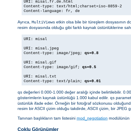
URI: misal.fr.de.html
Content-type: text/html;charset=iso-8859-2
Content-language: fr, de
Ayrıca,
etkin olsa bile bir türeşlem dosyasının d
MultiViews
resim dosyasında olduğu gibi farklı kaynak üstünlüklerine sa
URI: misal
URI: misal.jpeg
Content-type: image/jpeg;
qs=0.8
URI: misal.gif
Content-type: image/gif;
qs=0.5
URI: misal.txt
Content-type: text/plain;
qs=0.01
değerleri 0.000-1.000 değer aralığı içinde belirtilebilir. 0.
qs
gösterimlerin kaynak üstünlüğü 1.000 kabul edilir.
parametr
qs
üstünlük ifade eder. Örneğin bir fotoğraf sözkonusu olduğund
resim bir ASCII çizim olduğu takdirde, ASCII çizim, bir JPEG g
Tanınan başlıkların tam listesini
mod_negotiation
modülünün be
Çoklu Görünümler