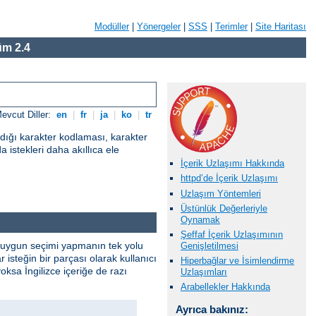
Modüller
|
Yönergeler
|
SSS
|
Terimler
|
Site Haritası
m 2.4
evcut Diller:
en
|
fr
|
ja
|
ko
|
tr
adığı karakter kodlaması, karakter
a istekleri daha akıllıca ele
İçerik Uzlaşımı Hakkında
httpd’de İçerik Uzlaşımı
Uzlaşım Yöntemleri
Üstünlük Değerleriyle
Oynamak
Şeffaf İçerik Uzlaşımının
. En uygun seçimi yapmanın tek yolu
Genişletilmesi
isteğin bir parçası olarak kullanıcı
Hiperbağlar ve İsimlendirme
yoksa İngilizce içeriğe de razı
Uzlaşımları
Arabellekler Hakkında
Ayrıca bakınız: