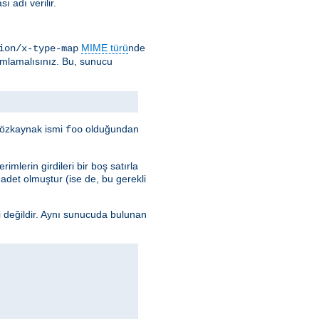
 adı verilir.
MIME türü
nde
ion/x-type-map
ımlamalısınız. Bu, sunucu
e özkaynak ismi
olduğundan
foo
imlerin girdileri bir boş satırla
k adet olmuştur (ise de, bu gerekli
i değildir. Aynı sunucuda bulunan