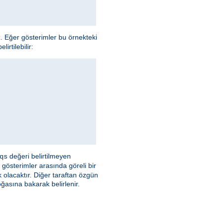
z. Eğer gösterimler bu örnekteki
irtilebilir:
değeri belirtilmeyen
qs
 gösterimler arasında göreli bir
olacaktır. Diğer taraftan özgün
asına bakarak belirlenir.