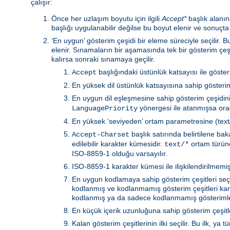
çalışır:
Önce her uzlaşım boyutu için ilgili
Accept*
başlık alanına
başlığı uygulanabilir değilse bu boyut elenir ve sonuçta
‘En uygun’ gösterim çeşidi bir eleme süreciyle seçilir.
elenir. Sınamaların bir aşamasında tek bir gösterim çeş
kalırsa sonraki sınamaya geçilir.
başlığındaki üstünlük katsayısı ile göste
Accept
En yüksek dil üstünlük katsayısına sahip gösterim 
En uygun dil eşleşmesine sahip gösterim çeşidin
yönergesi ile atanmışsa orad
LanguagePriority
En yüksek ‘seviyeden’ ortam parametresine (text/h
başlık satırında belirtilene b
Accept-Charset
edilebilir karakter kümesidir.
ortam türüne 
text/*
ISO-8859-1 olduğu varsayılır.
ISO-8859-1 karakter kümesi ile ilişkilendirilmemiş 
En uygun kodlamaya sahip gösterim çeşitleri seçili
kodlanmış ve kodlanmamış gösterim çeşitleri kar
kodlanmış ya da sadece kodlanmamış gösterimler
En küçük içerik uzunluğuna sahip gösterim çeşitler
Kalan gösterim çeşitlerinin ilki seçilir. Bu ilk, 