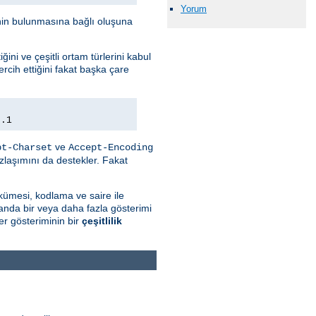
Yorum
minin bulunmasına bağlı oluşuna
ini ve çeşitli ortam türlerini kabul
rcih ettiğini fakat başka çare
0.1
ve
pt-Charset
Accept-Encoding
zlaşımını da destekler. Fakat
kümesi, kodlama ve saire ile
 anda bir veya daha fazla gösterimi
r gösteriminin bir
çeşitlilik