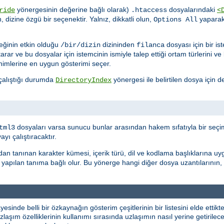
yönergesinin değerine bağlı olarak)
dosyalarındaki
ride
.htaccess
<
n, dizine özgü bir seçenektir. Yalnız, dikkatli olun,
yapara
Options All
ğinin etkin olduğu
dizininden
dosyası için bir i
/bir/dizin
filanca
tarar ve bu dosyalar için istemcinin ismiyle talep ettiği ortam türlerini v
nimlerine en uygun gösterimi seçer.
 çalıştığı durumda
yönergesi ile belirtilen dosya için de
DirectoryIndex
dosyaları varsa sunucu bunlar arasından hakem sıfatıyla bir seçim
tml3
ı çalıştıracaktır.
dan tanınan karakter kümesi, içerik türü, dil ve kodlama başlıklarına uy
yapılan tanıma bağlı olur. Bu yönerge hangi diğer dosya uzantılarının,
yesinde belli bir özkaynağın gösterim çeşitlerinin bir listesini elde etti
laşım özelliklerinin kullanımı sırasında uzlaşımın nasıl yerine getirileceği 