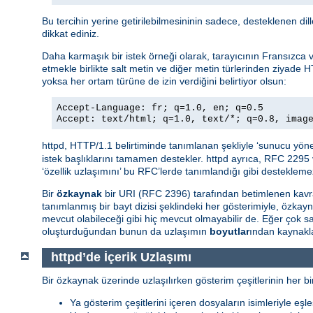
Bu tercihin yerine getirilebilmesininin sadece, desteklenen di
dikkat ediniz.
Daha karmaşık bir istek örneği olarak, tarayıcının Fransızca ve 
etmekle birlikte salt metin ve diğer metin türlerinden ziyade H
yoksa her ortam türüne de izin verdiğini belirtiyor olsun:
Accept-Language: fr; q=1.0, en; q=0.5
Accept: text/html; q=1.0, text/*; q=0.8, imag
httpd, HTTP/1.1 belirtiminde tanımlanan şekliyle ‘sunucu yöne
istek başlıklarını tamamen destekler. httpd ayrıca, RFC 2295 
‘özellik uzlaşımını’ bu RFC’lerde tanımlandığı gibi destekleme
Bir
özkaynak
bir URI (RFC 2396) tarafından betimlenen kavra
tanımlanmış bir bayt dizisi şeklindeki her gösterimiyle, özkay
mevcut olabileceği gibi hiç mevcut olmayabilir de. Eğer çok
oluşturduğundan bunun da uzlaşımın
boyutlar
ından kaynakla
httpd’de İçerik Uzlaşımı
Bir özkaynak üzerinde uzlaşılırken gösterim çeşitlerinin her bir
Ya gösterim çeşitlerini içeren dosyaların isimleriyle eşle