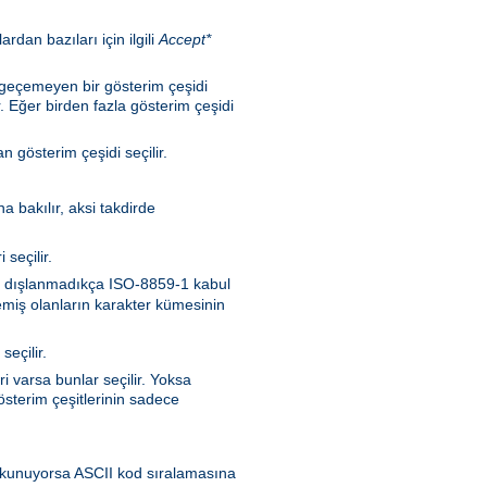
rdan bazıları için ilgili
Accept*
n geçemeyen bir gösterim çeşidi
. Eğer birden fazla gösterim çeşidi
 gösterim çeşidi seçilir.
a bakılır, aksi takdirde
seçilir.
nen dışlanmadıkça ISO-8859-1 kabul
memiş olanların karakter kümesinin
seçilir.
i varsa bunlar seçilir. Yoksa
sterim çeşitlerinin sadece
en okunuyorsa ASCII kod sıralamasına