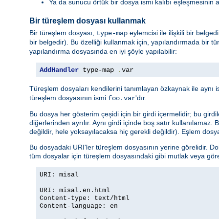
Ya da sunucu örtük bir dosya ismi kalıbı eşleşmesinin 
Bir türeşlem dosyası kullanmak
Bir türeşlem dosyası,
eylemcisi ile ilişkili bir belg
type-map
bir belgedir). Bu özelliği kullanmak için, yapılandırmada bir tü
yapılandırma dosyasında en iyi şöyle yapılabilir:
AddHandler
 type-map 
.
var
Türeşlem dosyaları kendilerini tanımlayan özkaynak ile aynı i
türeşlem dosyasının ismi
'dır.
foo.var
Bu dosya her gösterim çeşidi için bir girdi içermelidir; bu girdi
diğerlerinden ayrılır. Aynı girdi içinde boş satır kullanılamaz.
değildir, hele yoksayılacaksa hiç gerekli değildir). Eşlem dosya
Bu dosyadaki URI'ler türeşlem dosyasının yerine görelidir. Do
tüm dosyalar için türeşlem dosyasındaki gibi mutlak veya göreli 
URI: misal
URI: misal.en.html
Content-type: text/html
Content-language: en