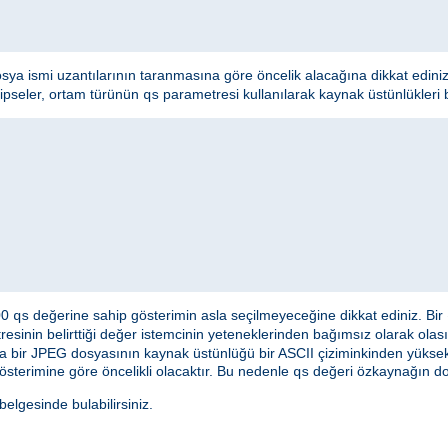
osya ismi uzantılarının taranmasına göre öncelik alacağına dikkat edini
hipseler, ortam türünün
parametresi kullanılarak kaynak üstünlükleri bel
qs
000
değerine sahip gösterimin asla seçilmeyeceğine dikkat ediniz. Bir
qs
esinin belirttiği değer istemcinin yeteneklerinden bağımsız olarak olası
a bir JPEG dosyasının kaynak üstünlüğü bir ASCII çiziminkinden yüksek 
österimine göre öncelikli olacaktır. Bu nedenle
değeri özkaynağın doğ
qs
lgesinde bulabilirsiniz.