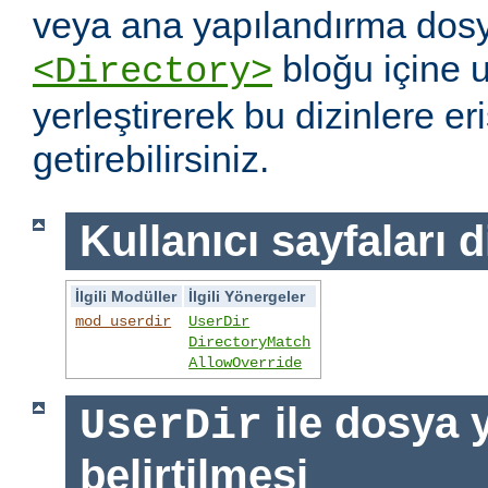
veya ana yapılandırma dosy
bloğu içine 
<Directory>
yerleştirerek bu dizinlere er
getirebilirsiniz.
Kullanıcı sayfaları d
İlgili Modüller
İlgili Yönergeler
mod_userdir
UserDir
DirectoryMatch
AllowOverride
ile dosya 
UserDir
belirtilmesi