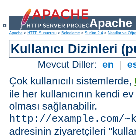
Apache 
Apache
>
HTTP Sunucusu
>
Belgeleme
>
Sürüm 2.4
>
Nasıllar ve Öğret
Kullanıcı Dizinleri (
Mevcut Diller:
en
|
e
Çok kullanıcılı sistemlerde,
ile her kullanıcının kendi ev 
olması sağlanabilir.
http://example.com/~
adresinin ziyaretçileri "kullan