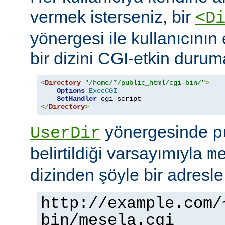
vermek isterseniz, bir
<D
yönergesi ile kullanıcının 
bir dizini CGI-etkin duruma
<
Directory
"/home/*/public_html/cgi-bin/"
>
Options
ExecCGI
SetHandler
</
Directory
>
yönergesinde
UserDir
p
belirtildiği varsayımıyla
m
dizinden şöyle bir adresle
http://example.com/
bin/mesela.cgi