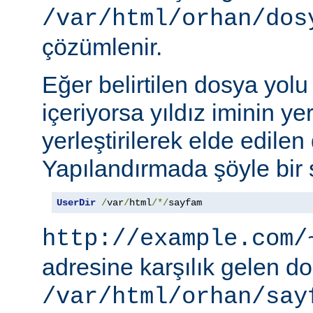
/var/html/orhan/dos
çözümlenir.
Eğer belirtilen dosya yolu b
içeriyorsa yıldız iminin ye
yerleştirilerek elde edilen 
Yapılandırmada şöyle bir s
UserDir
/
var
/
html
/*/
sayfam
http://example.com/
adresine karşılık gelen d
/var/html/orhan/say