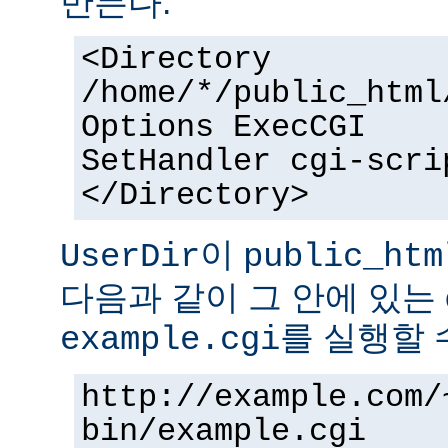
만든다.
<Directory
/home/*/public_html
Options ExecCGI
SetHandler cgi-scri
</Directory>
이
UserDir
public_htm
다음과 같이 그 안에 있는 
를 실행할 
example.cgi
http://example.com/
bin/example.cgi