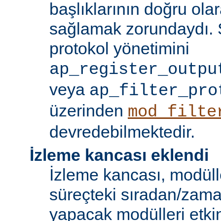
başlıklarının doğru olar
sağlamak zorundaydı. S
protokol yönetimini
ap_register_outpu
veya
ap_filter_pro
üzerinden
mod_filte
devredebilmektedir.
İzleme kancası eklendi
İzleme kancası, modüll
süreçteki sıradan/zama
yapacak modülleri etkinl