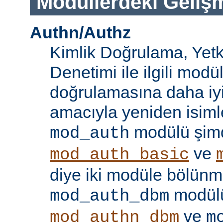
Modüllerdeki Geliş
Authn/Authz
Kimlik Doğrulama, Yetk
Denetimi ile ilgili modül
doğrulamasına daha iy
amacıyla yeniden isimle
modülü şim
mod_auth
ve
mod_auth_basic
diye iki modüle bölünmü
modülü
mod_auth_dbm
ve
mod_authn_dbm
m