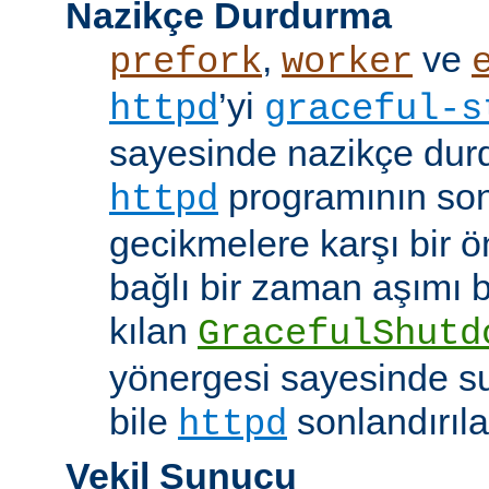
Nazikçe Durdurma
,
ve
prefork
worker
’yi
httpd
graceful-s
sayesinde nazikçe durd
programının son
httpd
gecikmelere karşı bir ö
bağlı bir zaman aşımı
kılan
GracefulShutd
yönergesi sayesinde s
bile
sonlandırıla
httpd
Vekil Sunucu