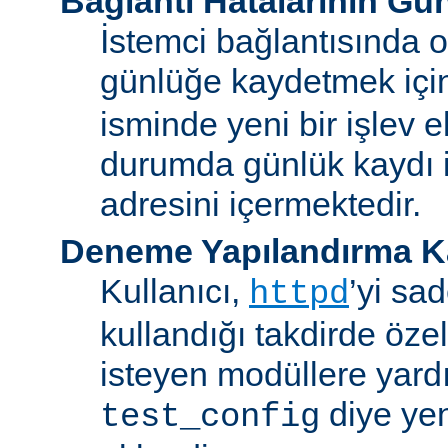
Bağlantı Hatalarının Gü
İstemci bağlantısında o
günlüğe kaydetmek iç
isminde yeni bir işlev e
durumda günlük kaydı i
adresini içermektedir.
Deneme Yapılandırma K
Kullanıcı,
’yi sa
httpd
kullandığı takdirde özel
isteyen modüllere yard
diye yen
test_config