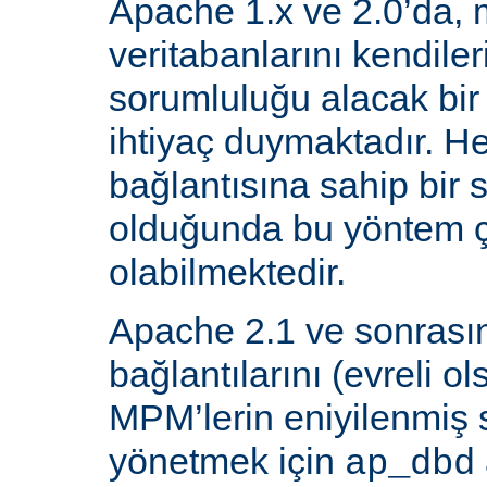
Apache 1.x ve 2.0’da, 
veritabanlarını kendiler
sorumluluğu alacak bir
ihtiyaç duymaktadır. He
bağlantısına sahip bir
olduğunda bu yöntem ç
olabilmektedir.
Apache 2.1 ve sonrasın
bağlantılarını (evreli o
MPM’lerin eniyilenmiş st
yönetmek için
ap_dbd