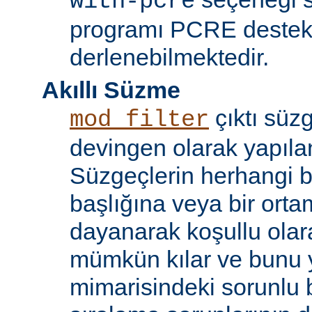
with-pcre
programı PCRE destekl
derlenebilmektedir.
Akıllı Süzme
çıktı süzg
mod_filter
devingen olarak yapılan
Süzgeçlerin herhangi bi
başlığına veya bir ort
dayanarak koşullu olara
mümkün kılar ve bunu 
mimarisindeki sorunlu b