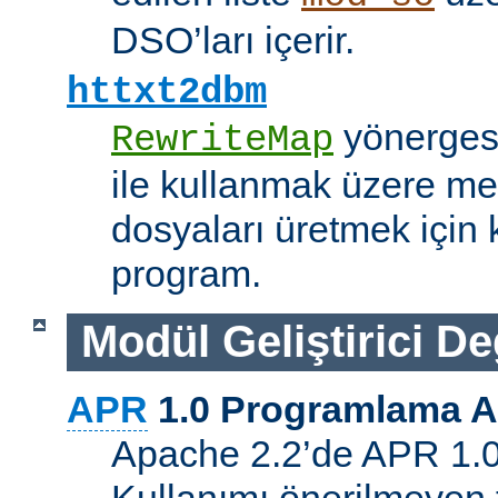
DSO’ları içerir.
httxt2dbm
yönerge
RewriteMap
ile kullanmak üzere me
dosyaları üretmek için k
program.
Modül Geliştirici Değ
APR
1.0 Programlama A
Apache 2.2’de APR 1.0 A
Kullanımı önerilmeyen 