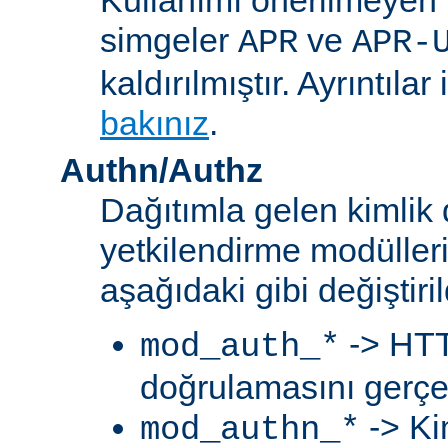
simgeler
ve
APR
APR-
kaldırılmıştır. Ayrıntılar 
bakınız
.
Authn/Authz
Dağıtımla gelen kimlik
yetkilendirme modülleri
aşağıdaki gibi değiştiril
-> HTT
mod_auth_*
doğrulamasını gerçek
-> Ki
mod_authn_*