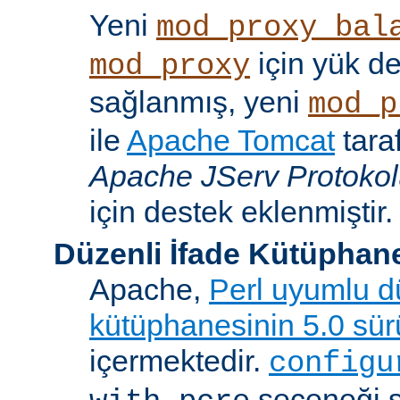
Yeni
mod_proxy_bal
için yük d
mod_proxy
sağlanmış, yeni
mod_p
ile
Apache Tomcat
tara
Apache JServ Protoko
için destek eklenmiştir.
Düzenli İfade Kütüphan
Apache,
Perl uyumlu dü
kütüphanesinin 5.0 sü
içermektedir.
configu
seçeneği 