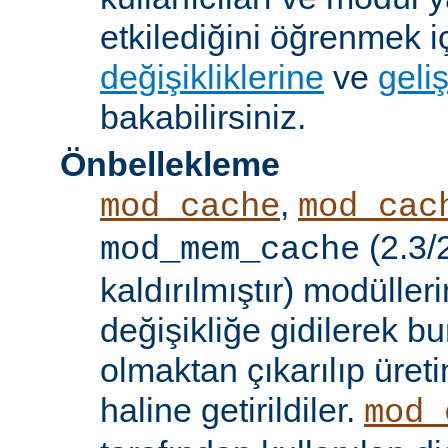
etkilediğini öğrenmek i
değişikliklerine
ve
geliş
bakabilirsiniz.
Önbellekleme
,
mod_cache
mod_cac
(2.3/
mod_mem_cache
kaldırılmıştır) modülle
değişikliğe gidilerek b
olmaktan çıkarılıp üret
haline getirildiler.
mod_