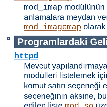
modülünün i
mod_imap
anlamalara meydan ve
olarak 
mod_imagemap
Programlardaki Gel
httpd
Mevcut yapılandırmaya
modülleri listelemek iç
komut satırı seçeneği 
seçeneğinin aksine, bu
edilen liste
üze
mod_so