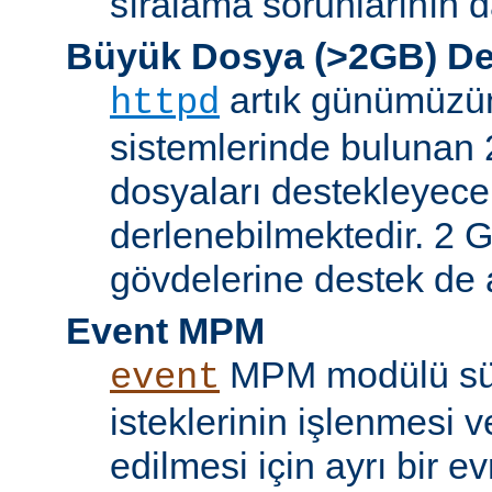
sıralama sorunlarının d
Büyük Dosya (>2GB) De
artık günümüzün 
httpd
sistemlerinde bulunan 
dosyaları destekleyece
derlenebilmektedir. 2 GB
gövdelerine destek de a
Event MPM
MPM modülü sür
event
isteklerinin işlenmesi v
edilmesi için ayrı bir ev