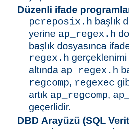
Düzenli ifade programla
başlık d
pcreposix.h
yerine
dos
ap_regex.h
başlık dosyasınca ifa
gerçeklenimi
regex.h
altında
ba
ap_regex.h
,
gib
regcomp
regexec
artık
,
ap_regcomp
ap
geçerlidir.
DBD Arayüzü (SQL Verit