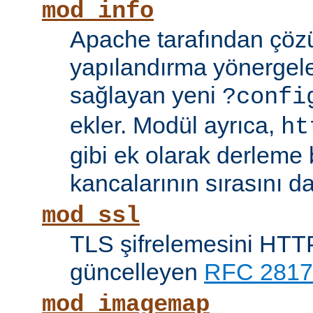
mod_info
Apache tarafından çöz
yapılandırma yönergele
sağlayan yeni
?confi
ekler. Modül ayrıca,
ht
gibi ek olarak derleme b
kancalarının sırasını da
mod_ssl
TLS şifrelemesini HTTP
güncelleyen
RFC 2817
mod_imagemap