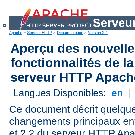
Serveu
Apache
>
Serveur HTTP
>
Documentation
>
Version 2.4
Aperçu des nouvelle
fonctionnalités de la
serveur HTTP Apach
Langues Disponibles:
en
|
Ce document décrit quelqu
changements principaux ent
et 2.2 du serveur HTTP Apa