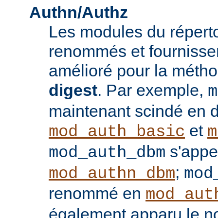
Authn/Authz
Les modules du réperto
renommés et fournisse
amélioré pour la méthod
digest
. Par exemple,
m
maintenant scindé en 
et
mod_auth_basic
m
s'appe
mod_auth_dbm
;
mod_authn_dbm
mod
renommé en
mod_aut
également apparu le 