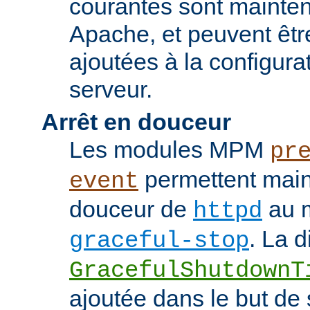
courantes sont mainten
Apache, et peuvent êtr
ajoutées à la configura
serveur.
Arrêt en douceur
Les modules MPM
pr
permettent maint
event
douceur de
au m
httpd
. La d
graceful-stop
GracefulShutdownT
ajoutée dans le but de 