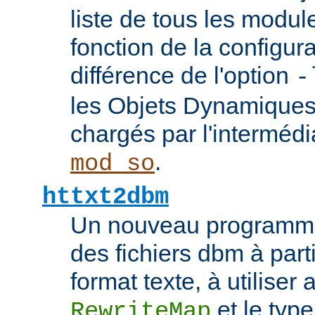
liste de tous les modu
fonction de la configura
différence de l'option
-
les Objets Dynamique
chargés par l'interméd
.
mod_so
httxt2dbm
Un nouveau programme
des fichiers dbm à part
format texte, à utiliser 
et le typ
RewriteMap