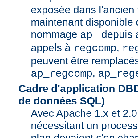
exposée dans l'ancien f
maintenant disponible 
nommage
depuis
ap_
appels à
,
regcomp
re
peuvent être remplacés
,
ap_regcomp
ap_reg
Cadre d'application DB
de données SQL)
Avec Apache 1.x et 2.0
nécessitant un process
plan devaient s'en ch