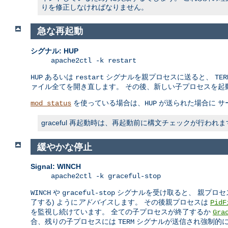
りを修正しなければなりません。
急な再起動
シグナル: HUP
apache2ctl -k restart
あるいは
シグナルを親プロセスに送ると、
HUP
restart
TER
ァイル全てを開き直します。 その後、新しい子プロセスを起
を使っている場合は、
が送られた場合に サ
mod_status
HUP
graceful 再起動時は、再起動前に構文チェックが行
緩やかな停止
Signal: WINCH
apache2ctl -k graceful-stop
や
シグナルを受け取ると、 親プロセ
WINCH
graceful-stop
了する) ように
アドバイス
します。 その後親プロセスは
PidF
を監視し続けています。 全ての子プロセスが終了するか
Gra
合、残りの子プロセスには
シグナルが送信され強制的
TERM