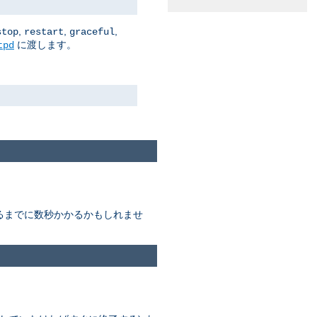
,
,
,
stop
restart
graceful
に渡します。
tpd
終わるまでに数秒かかるかもしれませ