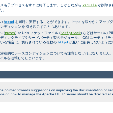
セスも子プロセスもすぐに終了します。しかしながら
が削除さ
PidFile
ん。
数の
を同時に実行することができます。 httpd を緩やかにアッ
httpd
ンディションを 引き起こすこともあります。
 (
) や Unix ソケットファイル (
) などはサーバの 
Mutex
ScriptSock
ディレクティブやサードパーティ製のモジュール、 CGI ユーティリ
ている場合は、実行されている複数の
が互いに衝突しないように
httpd
他潜在的なレースコンディションについても注意しなければなりません。
ファイルを破壊してしまいます。
be pointed towards suggestions on improving the documentation or ser
tions on how to manage the Apache HTTP Server should be directed at e