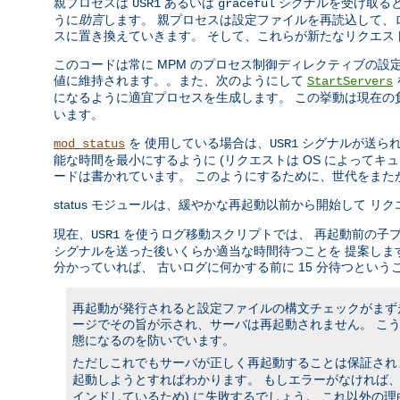
親プロセスは
あるいは
シグナルを受け取ると
USR1
graceful
うに
助言
します。 親プロセスは設定ファイルを再読込して、
スに置き換えていきます。 そして、これらが新たなリクエス
このコードは常に MPM のプロセス制御ディレクティブの
値に維持されます。。また、次のようにして
StartServers
になるように適宜プロセスを生成します。 この挙動は現在
います。
を 使用している場合は、
シグナルが送られ
mod_status
USR1
能な時間を最小にするように (リクエストは OS によって
ードは書かれています。 このようにするために、世代をま
status モジュールは、緩やかな再起動以前から開始して 
現在、
を使うログ移動スクリプトでは、 再起動前の子
USR1
シグナルを送った後いくらか適当な時間待つことを 提案しま
分かっていれば、 古いログに何かする前に 15 分待つという
再起動が発行されると設定ファイルの構文チェックがまず走
ージでその旨が示され、サーバは再起動されません。 こ
態になるのを防いでいます。
ただしこれでもサーバが正しく再起動することは保証されませ
起動しようとすればわかります。 もしエラーがなければ、ソ
インドしているため) に失敗するでしょう。 これ以外の