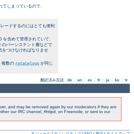
れてしまっているので、
プグレードするのにはとても便利
PID を含めて管理されていて、
ティのパーシステント層などで
気をつけなければなりませ
 複数の
が同じ
rotatelogs
翻訳済み言語:
de
|
en
|
es
|
fr
|
ja
|
ko
|
tr
ver, and may be removed again by our moderators if they are
ither our IRC channel, #httpd, on Freenode, or sent to our
モジュール
|
ディレクティブ
|
FAQ
|
用語
|
サイトマップ