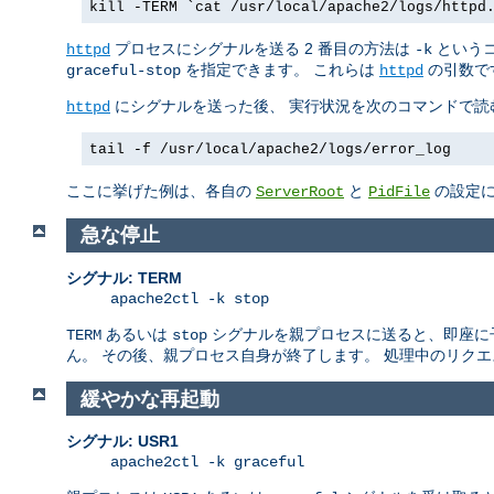
kill -TERM `cat /usr/local/apache2/logs/httpd
プロセスにシグナルを送る 2 番目の方法は
というコ
httpd
-k
を指定できます。 これらは
の引数で
graceful-stop
httpd
にシグナルを送った後、 実行状況を次のコマンドで読
httpd
tail -f /usr/local/apache2/logs/error_log
ここに挙げた例は、各自の
と
の設定に
ServerRoot
PidFile
急な停止
シグナル: TERM
apache2ctl -k stop
あるいは
シグナルを親プロセスに送ると、即座に子プロ
TERM
stop
ん。 その後、親プロセス自身が終了します。 処理中のリク
緩やかな再起動
シグナル: USR1
apache2ctl -k graceful