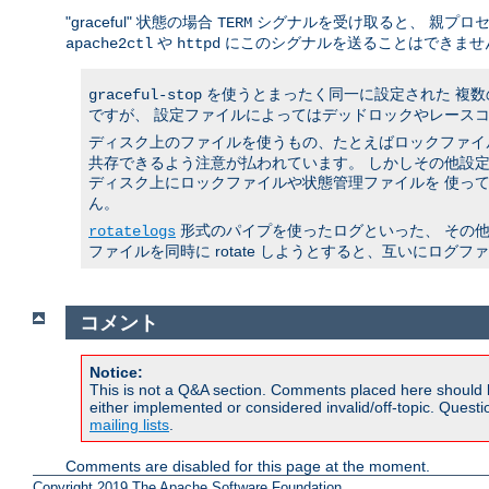
"graceful" 状態の場合
シグナルを受け取ると、 親プロ
TERM
や
にこのシグナルを送ることはできませ
apache2ctl
httpd
を使うとまったく同一に設定された 複
graceful-stop
ですが、 設定ファイルによってはデッドロックやレースコ
ディスク上のファイルを使うもの、たとえばロックファイル
共存できるよう注意が払われています。 しかしその他設定
ディスク上にロックファイルや状態管理ファイルを 使っ
ん。
形式のパイプを使ったログといった、 その
rotatelogs
ファイルを同時に rotate しようとすると、互いにログ
コメント
Notice:
This is not a Q&A section. Comments placed here should 
either implemented or considered invalid/off-topic. Ques
mailing lists
.
Comments are disabled for this page at the moment.
Copyright 2019 The Apache Software Foundation.