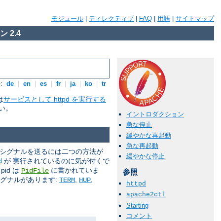
モジュール
|
ディレクティブ
|
FAQ
|
用語
|
サイトマップ
 2.4
:
de
|
en
|
es
|
fr
|
ja
|
ko
|
tr
は
サービスとして httpd を実行する
い。
イントロダクション
急な停止
緩やかな再起動
急な再起動
 シグナルを送るには二つの方法が
緩やかな停止
が 実行されているのに気が付くで
d
id は
に書かれていま
PidFile
参照
シグナルがあります:
,
,
TERM
HUP
httpd
apache2ctl
Starting
コメント