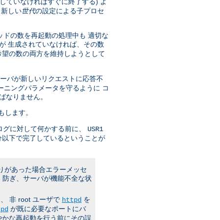
していなければすぐに終了する) よ
 新しい
世代
の設定による子プロセ
ッドの数を再起動の処理中も 適切な
が 生成されていなければ、その数
希望の数の両方を維持しようとして
サーバが新しいリクエストに応答不
ーニングパラメータを守るように コ
ばなりません。
もします。
ログに対して何かする前に、
USR1
分以下で完了しているということが
誤りがあった場合エラーメッセ
 防ぎ、サーバが機能不全な状
 root ユーザで
を
httpd
が既に必要なポートにバ
tpd
やかな再起動を行う前にその誤