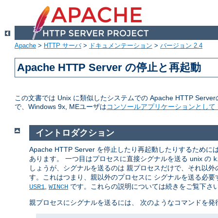
Apache
>
HTTP サーバ
>
ドキュメンテーション
>
バージョン 2.4
Apache HTTP Server の停止と再起動
この文書では Unix に類似したシステムでの Apache HTTP Serve
で、Windows 9x, MEユーザは
コンソールアプリケーションとして ht
イントロダクション
Apache HTTP Server を停止したり再起動したりするた
あります。 一つ目はプロセスに直接シグナルを送る unix の
k
しょうが、シグナルを送るのは 親プロセスだけで、それ以外の
す。これはつまり、親以外のプロセスに シグナルを送る必要す
,
です。これらの説明については続きをご覧下さ
USR1
WINCH
親プロセスにシグナルを送るには、 次のようなコマンドを発