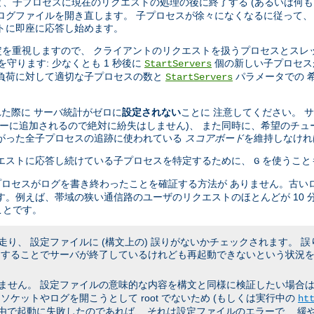
、子プロセスに現在のリクエストの処理の後に終了する (あるいは何も
ログファイルを開き直します。 子プロセスが徐々になくなるに従って、
トに即座に応答し始めます。
設定を重視しますので、 クライアントのリクエストを扱うプロセスとスレ
を守ります: 少なくとも 1 秒後に
個の新しい子プロセス
StartServers
の負荷に対して適切な子プロセスの数と
パラメータでの 
StartServers
た際に サーバ統計がゼロに
設定されない
ことに 注意してください。 
キューに追加されるので絶対に紛失はしません)、 また同時に、希望のチュ
たがった全子プロセスの追跡に使われている
スコアボード
を維持しなけれ
リクエストに応答し続けている子プロセスを特定するために、
を使うこと
G
プロセスがログを書き終わったことを確証する方法が ありません。古い
す。例えば、帯域の狭い通信路のユーザのリクエストのほとんどが 10 
ことです。
り、 設定ファイルに (構文上の) 誤りがないかチェックされます。 
うすることでサーバが終了しているけれども再起動できないという状況を
ん。 設定ファイルの意味的な内容を構文と同様に検証したい場合は、 非
ケットやログを開こうとして root でないため (もしくは実行中の
ht
理由で起動に失敗したのであれば、 それは設定ファイルのエラーで、 緩