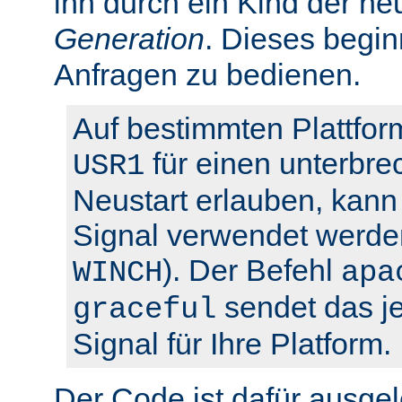
ihn durch ein Kind der ne
Generation
. Dieses begin
Anfragen zu bedienen.
Auf bestimmten Plattfor
für einen unterbre
USR1
Neustart erlauben, kann 
Signal verwendet werden
). Der Befehl
WINCH
apa
sendet das je
graceful
Signal für Ihre Platform.
Der Code ist dafür ausgel