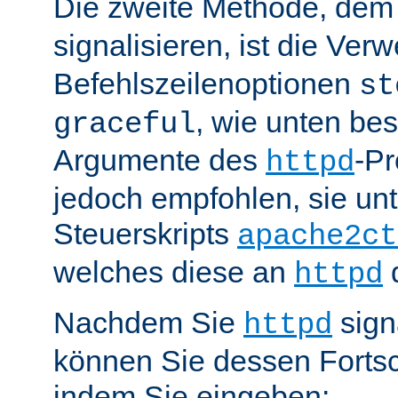
Die zweite Methode, de
signalisieren, ist die Ve
Befehlszeilenoptionen
st
, wie unten be
graceful
Argumente des
-P
httpd
jedoch empfohlen, sie u
Steuerskripts
apache2ct
welches diese an
d
httpd
Nachdem Sie
sign
httpd
können Sie dessen Fortsc
indem Sie eingeben: