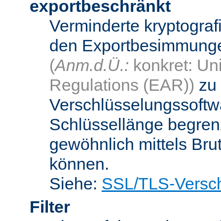
exportbeschränkt
Verminderte kryptograf
den Exportbesimmungen
(
Anm.d.Ü.:
konkret: Uni
Regulations (EAR))
zu 
Verschlüsselungssoftwa
Schlüssellänge begren
gewöhnlich mittels Bru
können.
Siehe:
SSL/TLS-Versch
Filter