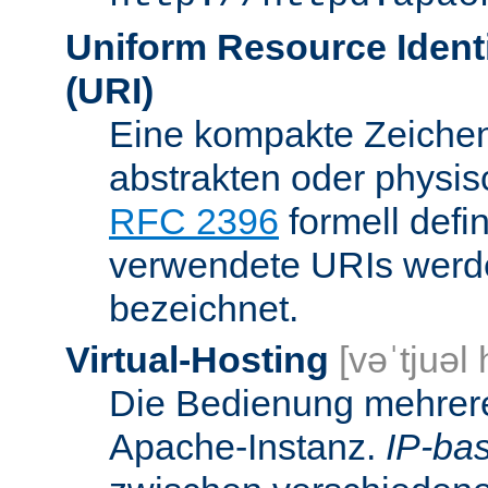
Uniform Resource Identi
(URI)
Eine kompakte Zeichenf
abstrakten oder physis
RFC 2396
formell defi
verwendete URIs werde
bezeichnet.
Virtual-Hosting
[vəˈtjuəl
Die Bedienung mehrere
Apache-Instanz.
IP-bas