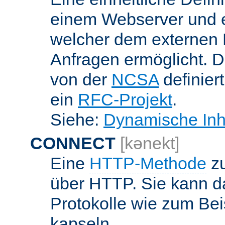
einem Webserver und 
welcher dem externen
Anfragen ermöglicht. Di
von der
NCSA
definier
ein
RFC-Projekt
.
Siehe:
Dynamische Inh
CONNECT
[kənekt]
Eine
HTTP-Methode
zu
über HTTP. Sie kann d
Protokolle wie zum Bei
kapseln.