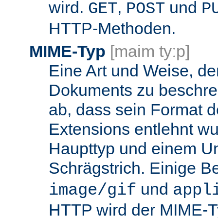
wird.
,
und
GET
POST
P
HTTP-Methoden.
MIME-Typ
[maim tyːp]
Eine Art und Weise, de
Dokuments zu beschrei
ab, dass sein Format d
Extensions entlehnt wu
Haupttyp und einem Unt
Schrägstrich. Einige B
und
image/gif
appl
HTTP wird der MIME-T