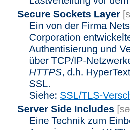
Lastverteilung vor dem
Secure Sockets Layer
[
Ein von der Firma Ne
Corporation entwickelt
Authentisierung und V
über TCP/IP-Netzwerke.
HTTPS
, d.h. HyperTex
SSL.
Siehe:
SSL/TLS-Versch
Server Side Includes
[sə
Eine Technik zum Einb