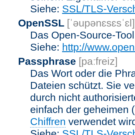
Siehe:
SSL/TLS-Versch
OpenSSL
[ˈəupənɛsɛsˈɛl]
Das Open-Source-Toolk
Siehe:
http://www.open
Passphrase
[paːfreiz]
Das Wort oder die Phra
Dateien schützt. Sie v
durch nicht authorisier
einfach der geheimen (
Chiffren
verwendet wir
Siehe:
SSL/TLS-Versch