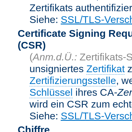
Zertifikats authentifizier
Siehe:
SSL/TLS-Versch
Certificate Signing Req
(CSR)
(
Anm.d.Ü.:
Zertifikats-
unsigniertes
Zertifikat
z
Zertifizierungsstelle
, w
Schlüssel
ihres CA-
Zer
wird ein CSR zum echte
Siehe:
SSL/TLS-Versch
Chiffre