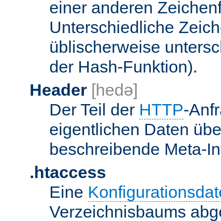
einer anderen Zeichenf
Unterschiedliche Zeic
üblischerweise unters
der Hash-Funktion).
Header
[hedə]
Der Teil der
HTTP
-Anf
eigentlichen Daten über
beschreibende Meta-Inf
.htaccess
Eine
Konfigurationsdat
Verzeichnisbaums abge