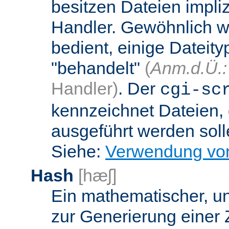
besitzen Dateien impli
Handler. Gewöhnlich w
bedient, einige Dateit
"behandelt"
(
Anm.d.Ü.:
Handler)
. Der
cgi-sc
kennzeichnet Dateien, 
ausgeführt werden soll
Siehe:
Verwendung vo
Hash
[hæʃ]
Ein mathematischer, u
zur Generierung einer 