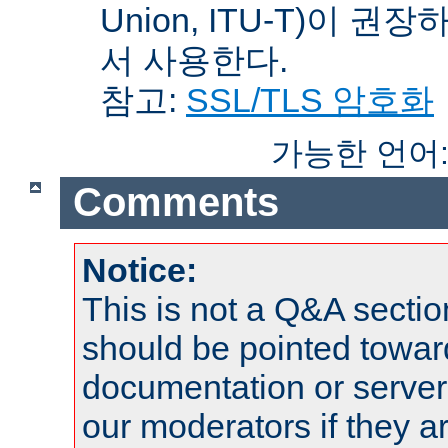
Union, ITU-T)이 권
서 사용한다.
참고:
SSL/TLS 암호화
가능한 언어
Comments
Notice:
This is not a Q&A sect
should be pointed towar
documentation or serve
our moderators if they a