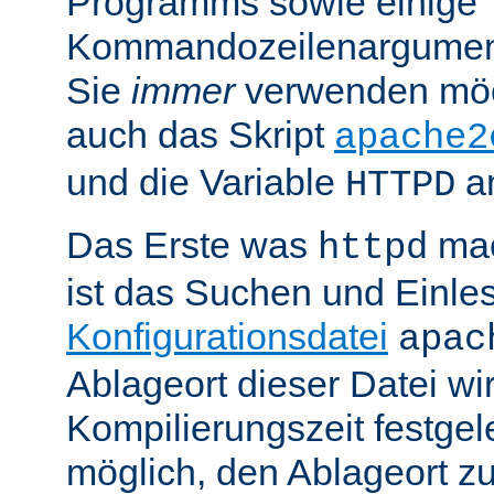
Programms sowie einige
Kommandozeilenargument
Sie
immer
verwenden möc
auch das Skript
apache2
und die Variable
am
HTTPD
Das Erste was
mac
httpd
ist das Suchen und Einle
Konfigurationsdatei
apac
Ablageort dieser Datei wi
Kompilierungszeit festgele
möglich, den Ablageort zu