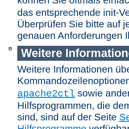
können Sie oftmals einfa
das entsprechende init-Ve
Überprüfen Sie bitte auf j
genauen Anforderungen I
Weitere Informatio
Weitere Informationen üb
Kommandozeilenoptione
sowie ande
apache2ctl
Hilfsprogrammen, die dem
sind, sind auf der Seite
Se
Hilfsprogramme
verfügbar.