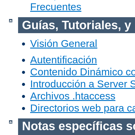
Frecuentes
Guías, Tutoriales, 
Visión General
Autentificación
Contenido Dinámico c
Introducción a Server 
Archivos .htaccess
Directorios web para c
Notas específicas s