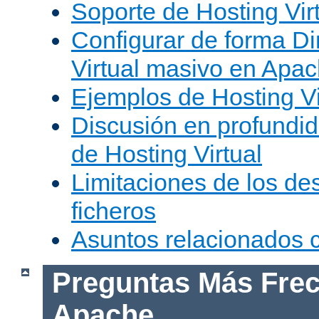
Soporte de Hosting Vir
Configurar de forma Di
Virtual masivo en Apa
Ejemplos de Hosting Vi
Discusión en profundid
de Hosting Virtual
Limitaciones de los de
ficheros
Asuntos relacionados
Preguntas Más Frec
Apache