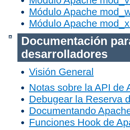
Módulo Apache mod_vh
Módulo Apache mod_w
Módulo Apache mod_x
Documentación par
desarrolladores
Visión General
Notas sobre la API de
Debugear la Reserva 
Documentando Apache
Funciones Hook de Ap