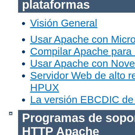
plataformas
Visión General
Usar Apache con Micr
Compilar Apache para
Usar Apache con Nove
Servidor Web de alto r
HPUX
La versión EBCDIC de
Programas de sopor
HTTP Apache