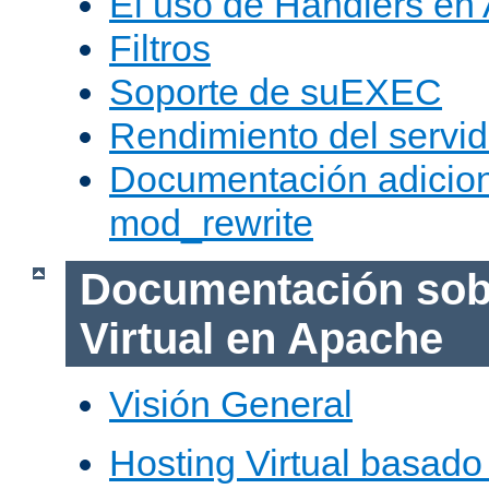
El uso de Handlers en
Filtros
Soporte de suEXEC
Rendimiento del servid
Documentación adicion
mod_rewrite
Documentación sob
Virtual en Apache
Visión General
Hosting Virtual basad