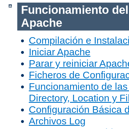
Funcionamiento del
Apache
Compilación e Instala
Iniciar Apache
Parar y reiniciar Apach
Ficheros de Configura
Funcionamiento de las
Directory, Location y Fi
Configuración Básica 
Archivos Log