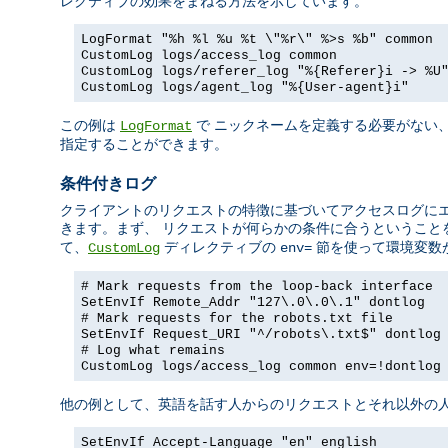
レクティブの効果をまねる方法を示しています。
LogFormat "%h %l %u %t \"%r\" %>s %b" common
CustomLog logs/access_log common
CustomLog logs/referer_log "%{Referer}i -> %U
CustomLog logs/agent_log "%{User-agent}i"
この例は
で ニックネームを定義する必要がない
LogFormat
指定することができます。
条件付きログ
クライアントのリクエストの特徴に基づいてアクセスログに
きます。まず、 リクエストが何らかの条件に合うということ
て、
ディレクティブの
節を使って環境変数
CustomLog
env=
# Mark requests from the loop-back interface
SetEnvIf Remote_Addr "127\.0\.0\.1" dontlog
# Mark requests for the robots.txt file
SetEnvIf Request_URI "^/robots\.txt$" dontlog
# Log what remains
CustomLog logs/access_log common env=!dontlog
他の例として、英語を話す人からのリクエストとそれ以外の人
SetEnvIf Accept-Language "en" english