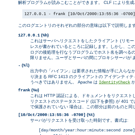
解析プログラムが読みこむことができます。 CLF により生
127.0.0.1 - frank [10/Oct/2000:13:55:36 -0700
このログエントリのそれぞれの部分の意味は以下で説明しま
(
)
127.0.0.1
%h
これはサーバへリクエストをしたクライアント (リモートホ
レスが書かれているところに記録します。しかし、この
ログの後処理を行なうプログラムでホスト名を調べるのが
限りません。ユーザとサーバの間にプロキシサーバが 
(
)
-
%l
出力中の「ハイフン」は要求された情報が手に入らなか
り決まる RFC 1413 のクライアントの アイデン
うべきではありません。 Apache は
IdentityCheck
(
)
frank
%u
これは HTTP 認証による、ドキュメントをリクエストし
リクエストのステータスコード (以下を参照) が 4
で保護されていない 場合は、この部分は前のものと同じ
(
)
[10/Oct/2000:13:55:36 -0700]
%t
サーバがリクエストを受け取った時刻です。書式は:
[day/month/year:hour:minute:second zone]