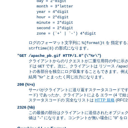
day = 2*digit
month = 3*letter
year = 4*digit
hour = 2*digit
minute = 2*digit
second = 2*digit
zone = (`+' | `-') 4*digit
ログのフォーマット文字列に
を 指定する
%{format}t
の形式になります。
strftime(3)
(
)
"GET /apache_pb.gif HTTP/1.0"
\"%r\"
クライアントからのリクエストが二重引用符の中に示さ
ドは
です。次に、クライアントは リソース
GET
/apac
トの各部分を独立にログ収集することもできます。例えば
結局 "
" とまったく同じ出力になります。
%r
(
)
200
%>s
サーバがクライアントに送り返すステータスコードです。 
ード) であったか、クライアントによる エラー (4 で
ステータスコードの 完全なリストは
HTTP 規格
(RFC
(
)
2326
%b
この最後の部分はクライアントに送信されたオブジェク
値は "
" になります。コンテントが無い場合に "
" を
-
0