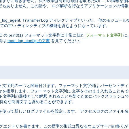
始まりに過ぎません。次の段階は有用な統計を取るためにこの情報を 
でもありません。この話や、 ログ解析を行なうアプリケーションの情報
log_agent,
ディレクティブといった、 他のモジュール
TransferLog
ての古い ディレクティブの機能を含むようになっています。
 printf(1) フォーマット文字列に非常に似た
に
フォーマット文字列
覧は
mod_log_config の文書
を見てください。
ト文字列の一つと関連付けます。フォーマット文字列は パーセントデ
かを指示します。フォーマット文字列に 文字をそのまま入れることも
マット文字列の最後として解釈 されることを防ぐためにバックスラッシュ
う特別な制御文字も含めることができます。
を使って新しいログファイルを設定します。 アクセスログのファイル名
ばれる形式で ログエントリを書きます。この標準の形式は異なるウェブサーバの多