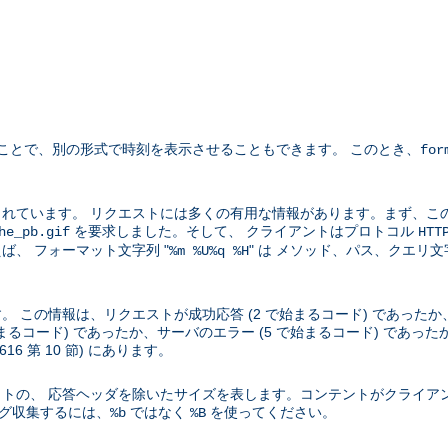
ことで、別の形式で時刻を表示させることもできます。 このとき、
for
れています。 リクエストには多くの有用な情報があります。まず、こ
を要求しました。そして、 クライアントはプロトコル
he_pb.gif
HTT
、 フォーマット文字列 "
" は メソッド、パス、クエリ
%m %U%q %H
この情報は、リクエストが成功応答 (2 で始まるコード) であったか、
始まるコード) であったか、サーバのエラー (5 で始まるコード) であ
2616 第 10 節) にあります。
トの、 応答ヘッダを除いたサイズを表します。コンテントがクライア
ログ収集するには、
ではなく
を使ってください。
%b
%B