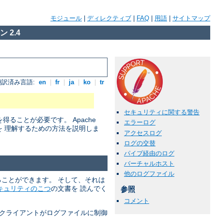
モジュール
|
ディレクティブ
|
FAQ
|
用語
|
サイトマップ
 2.4
翻訳済み言語:
en
|
fr
|
ja
|
ko
|
tr
セキュリティに関する警告
ことが必要です。 Apache
エラーログ
を 理解するための方法を説明しま
アクセスログ
ログの交替
パイプ経由のログ
バーチャルホスト
他のログファイル
れることができます。 そして、それは
キュリティのこつ
の文書を 読んでく
参照
コメント
 クライアントがログファイルに制御