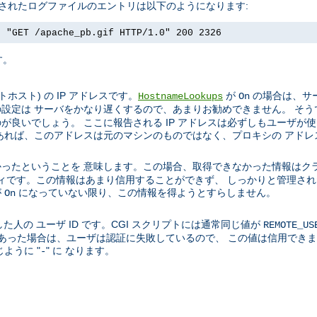
成されたログファイルのエントリは以下のようになります:
] "GET /apache_pb.gif HTTP/1.0" 200 2326
す。
スト) の IP アドレスです。
が
の場合は、サー
HostnameLookups
On
設定は サーバをかなり遅くするので、あまりお勧めできません。 そう
良いでしょう。 ここに報告される IP アドレスは必ずしもユーザが
あれば、このアドレスは元のマシンのものではなく、プロキシの アドレ
ったということを 意味します。この場合、取得できなかった情報はク
ティティです。この情報はあまり信用することができず、 しっかりと管理
が
になっていない限り、この情報を得ようとすらしません。
On
た人の ユーザ ID です。CGI スクリプトには通常同じ値が
REMOTE_US
01 であった場合は、ユーザは認証に失敗しているので、 この値は信用で
ように "
" に なります。
-