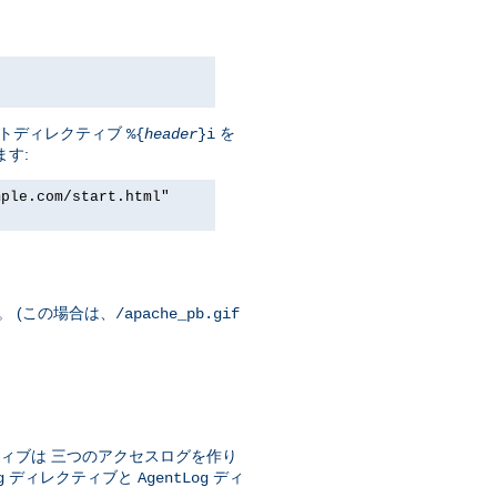
セントディレクティブ
を
%{
header
}i
ます:
mple.com/start.html"
。 (この場合は、
/apache_pb.gif
ィブは 三つのアクセスログを作り
ディレクティブと
ディ
g
AgentLog