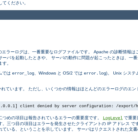
してください。
エラーログは、一番重要なログファイルです。 Apache の診断情報
サーバを起動したときや、 サーバの動作に問題が起こったときは、一番
ます。
テムでは
、Windows と OS/2 では
)。 Unix シ
error_log
error.log
れています。 ただし、いくつかの情報はほとんどのエラーログのエン
7.0.0.1] client denied by server configuration: /export/
 二つめの項目は報告されているエラーの重要度です。
で重要
LogLevel
。三つ目の項目はエラーを発生させたクライアントの IP アドレス 
ている、ということを示しています。 サーバはリクエストされた文書の 