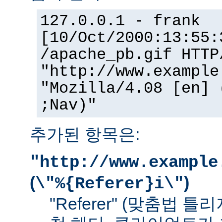
127.0.0.1 - frank
[10/Oct/2000:13:55:
/apache_pb.gif HTTP
"http://www.example
"Mozilla/4.08 [en] 
;Nav)"
추가된 항목은:
"http://www.example
(
)
\"%{Referer}i\"
"Referer" (맞춤법 틀