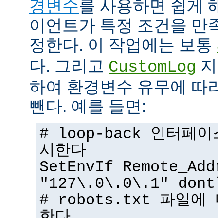
경변수
를 사용하면 쉽게 
이언트가 특정 조건을 만
정한다. 이 작업에는 보통
다. 그리고
지
CustomLog
하여 환경변수 유무에 따
뺀다. 예를 들면:
# loop-back 인터
시한다
SetEnvIf Remote_Add
"127\.0\.0\.1" dont
# robots.txt 파일
한다