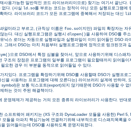
가 재사용가능한 일반적인 코드 라이브러리이므로) 찾기는 여기서 끝난다. 
없다. (사실
를 부르는 코드는 정적이 아닌 모든 실행프로그램에
ld.so
명확하다. 라이브러리 코드가 모든 프로그램에 중복해서 저장되는 대신
li
 파일
이라고 부르고, (규칙상 이름은
이지만) 파일의 확장자는 자
foo.so
않는다. 대신 실행프로그램은 실행시
을 사용하여 DSO를 주
dlopen()
본 유닉스 로더는 자동으로 실행파일과 실행파일이 이미 읽어들인 DSO 
찾는다. 그래서 DSO는 마치 처음부터 실행프로그램에 정적으로 링크된것과
으로 DSO에서 특정 심볼을 찾아서, 앞으로 사용하기위해 디스패치(di
sym()
이런 구조의 장점은 프로그램의 일부를 프로그램이 필요할때까지 읽어들이지
 필요한 경우 이 부분을 동적으로 읽어들일 수 있다.
한가지있다. 프로그램을 확장하기위해 DSO를 사용할때 DSO가 실행프로그램
 자신을 사용하는 프로그램에 대해 모른다는) 라이브러리 설계에 반하며,
symbol)은 보통 익스포트(export)되지 않기때문에 DSO가 사용할 수 
제하는 것이 주된 해결책이다.
 운영체제가 제공하는 거의 모든 종류의 라이브러리가 사용한다. 반대로
웨어 패키지는 (XS 구조와 DynaLoader 모듈을 사용한) Perl 5, Net
외부 모듈을 아파치 핵심기능에 연결하기위해 내부적으로 디스패치목록을
모듈을 읽어들이는데 DSO를 사용하도록 운명지워졌다.