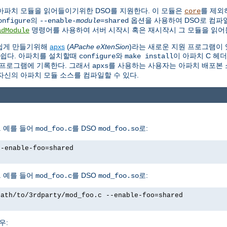
아파치 모듈을 읽어들이기위한 DSO를 지원한다. 이 모듈은
를 제외
core
의
옵션을 사용하여 DSO로 컴파일
onfigure
--enable-
module
=shared
명령어를 사용하여 서버 시작시 혹은 재시작시 그 모듈을 읽어들
adModule
 쉽게 만들기위해
apxs
(
APache eXtenSion
)라는 새로운 지원 프로그램이 
 쉽다. 아파치를 설치할때
와
이 아파치 C 헤
configure
make install
프로그램에 기록한다. 그래서
를 사용하는 사용자는 아파치 배포본 소
apxs
자신의 아파치 모듈 소스를 컴파일할 수 있다.
 예를 들어
를 DSO
로:
mod_foo.c
mod_foo.so
--enable-foo=shared
 예를 들어
를 DSO
로:
mod_foo.c
mod_foo.so
path/to/3rdparty/mod_foo.c --enable-foo=shared
우: