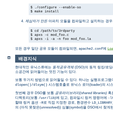
$ ./configure --enable-so
$ make install
제삼자가 만든
아파치 모듈을 컴파일하고 설치하는 경우
$ cd /path/to/3rdparty
$ apxs -c mod_foo.c
$ apxs -i -a -n foo mod_foo.la
모든 경우 일단 공유 모듈이 컴파일되면,
에
apache2.conf
Lo
배경지식
현대적인 유닉스류에는
동적공유객체
(DSO)의 동적 링킹/로딩
소공간에 읽어들이는 멋진 기능이 있다.
보통 두가지 방법으로 읽어들일 수 있다. 하나는 실행프로그
시스템호출로 유닉스 로더(loader)의 
dlopen()/dlsym()
첫번째 경우 DSO를 보통
공유라이브러리(shared libraries)
혹
디렉토리(보통
)에 있고, 컴파일시 링커 명령어에
/usr/lib
-l
할때 링커 옵션
로 직접 지정한 경로, 환경변수
-R
LD_LIBRARY
의 (아직 못찾은(unresolved)) 심볼(symbol)을 DSO에서 찾게