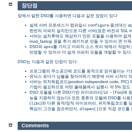
장단점
앞에서 말한 DSO를 사용하면 다음과 같은 장점이 있다:
실제 서버 프로세스가 컴파일시
옵션대신
configure
a
한번의 아파치 설치만으로 다른 서버(표준 버전과 SSL 버전,
서버는 설치후에도 제삼자가 만든 모듈을 사용하여 쉽게 확장
mod_fastcgi
등
을 추가 패키지로 만들 수 있어서 큰 이득
DSO와
를 가지고 아파치 소스 트리 밖에서 작업
apxs
반영할 수 있어서 더 쉽게 아파치 모듈을 개발할 수 있다.
DSO는 다음과 같은 단점이 있다:
프로그램의 주소공간에 코드를 동적으로 읽어들이는 기능
유닉스 로더가 심볼을 찾아야하기 때문에 서버 시작이 약 
서버는 위치독립코드(position independent code, PI
기법이 필요하므로 어떤 플래폼에서 실행시 약 5% 정도 
DSO 모듈을 다른 DSO기반 라이브러리(
)에 
ld -lfoo
능을 지원하지 않는다) 모든 종류의 모듈에 DSO를 사용
(
)와 다른 동적/정적 라이브러리, 위치독립코드를 
libc
핵심이 그것을 참조하던지,
으로 직접 코드를 
dlopen()
Comments