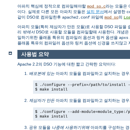
아파치 핵심에 정적으로 컴파일해야할
라는 모듈은 
mod_so.c
이다. 실제로 다른 모든 아파치 모듈은
설치 문서
에서 설명한
c
같이 DSO로 컴파일한후
파일에
의
apache2.conf
mod_so
Lo
아파치 모듈(특히 제삼자가 만든 모듈)로 사용할 DSO 파일을
리
밖에서
DSO로 사용할 모듈을 컴파일할때 사용한다. 개념은
일하기위한 플래폼 특유의 컴파일러 옵션과 링커 옵션을
apxs
플래폼 특유의 컴파일러 옵션와 링커 옵션에 신경을 쓰지않고 
사용법 요약
Apache 2.2의 DSO 기능에 대한 짧고 간략한 요약이다:
배포본에 있는
아파치 모듈을 컴파일하고 설치하는 경우.
$ ./configure --prefix=/path/to/install 
$ make install
제삼자가 만든
아파치 모듈을 컴파일하고 설치하는 경우.
$ ./configure --add-module=module_type:/
$ make install
공유 모듈을
나중에 사용하기위해
아파치를 구성하는 경