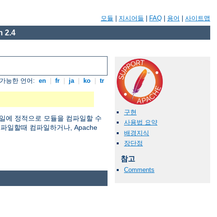
모듈
|
지시어들
|
FAQ
|
용어
|
사이트맵
 2.4
가능한 언어:
en
|
fr
|
ja
|
ko
|
tr
구현
일에 정적으로 모듈을 컴파일할 수
사용법 요약
 컴파일할때 컴파일하거나, Apache
배경지식
장단점
참고
Comments