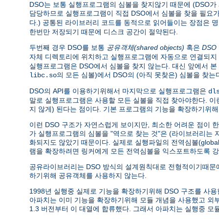
DSO는 보통 실행프로그램의 심볼을 찾지않기 때문에 (DSO
담당하므로 실행프로그램이 직접 DSO에서 심볼을 찾을 필요가 
다.) 공통된 라이브러리 코드를 동적으로 읽어들이는 장점은 
한번만 저장되기 때문에 디스크 공간이 절약된다.
두번째 경우 DSO를 보통
공유객체(shared objects)
혹은
DSO
자체 디렉토리에 위치하고 실행프로그램에 자동으로 연결되지 
실행프로그램은 DSO에서 심볼을 찾지 않는다. 대신 앞에서 
의 모든 심볼)에서 DSO의 (아직 못찾은) 심볼을 
libc.so
DSO의 API를 이용하기위해서 마지막으로 실행프로그램은
dl
말로 실행프로그램은 사용할 모든 실볼을 직접 찾아야한다. 
지 않게) 된다는 점이다. 기본 프로그램의 기능을 확장하기위해
이런 DSO 구조가 자연스럽게 보이지만, 최소한 어려운 점이 
가 실행프로그램의 심볼을 "역으로 찾는 것"은 (라이브러리는
화되지도 않았기 때문이다. 실제로 실행파일의 전역심볼(global 
램을 확장하려면 링커에게 모든 전역심볼을 익스포트하도록 강
공유라이브러리는 DSO 방식의 설계원칙대로 전형적이기때문에
하기위해 공유객체를 사용하지 않는다.
1998년 실행중 실제로 기능을 확장하기위해 DSO 구조를 사용한 소프트
아파치는 이미 기능을 확장하기위해 모듈 개념을 사용했고 
1.3 버전부터 이 대열에 합류했다. 그래서 아파치는 실행중 