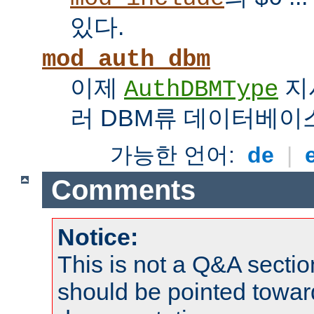
있다.
mod_auth_dbm
이제
지
AuthDBMType
러 DBM류 데이터베이
가능한 언어:
de
|
Comments
Notice:
This is not a Q&A sect
should be pointed towar